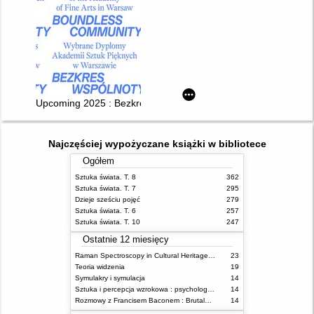
Upcoming 2025 : Bezkres wspólnoty : Wybrane dyplomy Akadem
Najczęściej wypożyczane książki w bibliotece
Ogółem
Sztuka świata. T. 8
362
Sztuka świata. T. 7
295
Dzieje sześciu pojęć
279
Sztuka świata. T. 6
257
Sztuka świata. T. 10
247
Ostatnie 12 miesięcy
Raman Spectroscopy in Cultural Heritage Preservation
23
Teoria widzenia
19
Symulakry i symulacja
14
Sztuka i percepcja wzrokowa : psychologia twórczego oka
14
Rozmowy z Francisem Baconem : Brutalność faktu
14