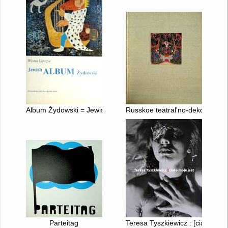
Album Żydowski = Jewish Album
Russkoe teatral'no-dekoracionno
Parteitag
Teresa Tyszkiewicz : [ciało moje