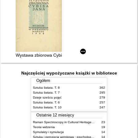
Wystawa zbiorowa Cybisa Jana
Najczęściej wypożyczane książki w bibliotece
Ogółem
Sztuka świata. T. 8
362
Sztuka świata. T. 7
295
Dzieje sześciu pojęć
279
Sztuka świata. T. 6
257
Sztuka świata. T. 10
247
Ostatnie 12 miesięcy
Raman Spectroscopy in Cultural Heritage Preservation
23
Teoria widzenia
19
Symulakry i symulacja
14
Sztuka i percepcja wzrokowa : psychologia twórczego oka
14