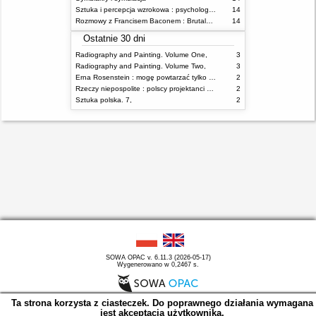
Sztuka i percepcja wzrokowa : psychologia twórczego oka
14
Rozmowy z Francisem Baconem : Brutalność faktu
14
Ostatnie 30 dni
Radiography and Painting. Volume One,
3
Radiography and Painting. Volume Two,
3
Erna Rosenstein : mogę powtarzać tylko nieświadomie = I can repeat only unconsciously
2
Rzeczy niepospolite : polscy projektanci XX wieku
2
Sztuka polska. 7,
2
SOWA OPAC v. 6.11.3 (2026-05-17)
Wygenerowano w 0,2467 s.
Ta strona korzysta z ciasteczek. Do poprawnego działania wymagana
jest akceptacja użytkownika.