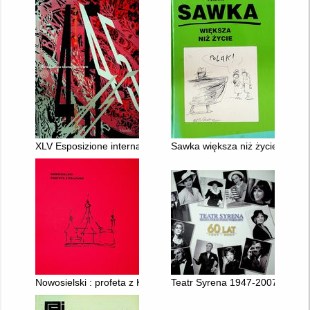
XLV Esposizione internazionale d'arte : punti cardinali dell'arte.
Sawka większa niż życie
Nowosielski : profeta z Krakowa
Teatr Syrena 1947-2007