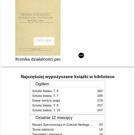
Kronika działalności pedagogów i studentów w roku 1980
Najczęściej wypożyczane książki w bibliotece
Ogółem
Sztuka świata. T. 8
362
Sztuka świata. T. 7
295
Dzieje sześciu pojęć
279
Sztuka świata. T. 6
257
Sztuka świata. T. 10
247
Ostatnie 12 miesięcy
Raman Spectroscopy in Cultural Heritage Preservation
23
Teoria widzenia
19
Symulakry i symulacja
14