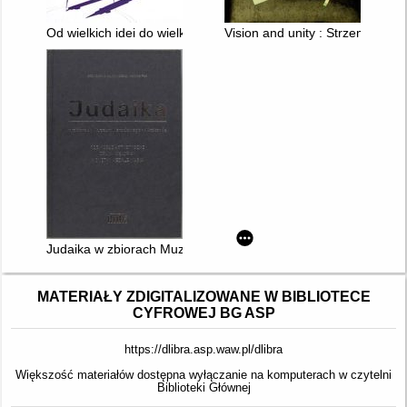
Od wielkich idei do wielkiej płyty : burzliwe dzieje warszawskiej
Vision and unity : Strzemiński
Judaika w zbiorach Muzeum Narodowego w Krakowie : rzemiosło 
MATERIAŁY ZDIGITALIZOWANE W BIBLIOTECE
CYFROWEJ BG ASP
https://dlibra.asp.waw.pl/dlibra
Większość materiałów dostępna wyłączanie na komputerach w czytelni
Biblioteki Głównej