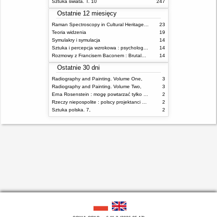
Sztuka świata. T. 10
247
Ostatnie 12 miesięcy
Raman Spectroscopy in Cultural Heritage Preservation
23
Teoria widzenia
19
Symulakry i symulacja
14
Sztuka i percepcja wzrokowa : psychologia twórczego oka
14
Rozmowy z Francisem Baconem : Brutalność faktu
14
Ostatnie 30 dni
Radiography and Painting. Volume One,
3
Radiography and Painting. Volume Two,
3
Erna Rosenstein : mogę powtarzać tylko nieświadomie = I can repeat only unconsciously
2
Rzeczy niepospolite : polscy projektanci XX wieku
2
Sztuka polska. 7,
2