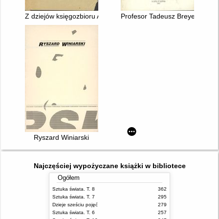
Z dziejów księgozbioru ASP
Profesor Tadeusz Breyer (1874
Ryszard Winiarski
Najczęściej wypożyczane książki w bibliotece
Ogółem
Sztuka świata. T. 8
362
Sztuka świata. T. 7
295
Dzieje sześciu pojęć
279
Sztuka świata. T. 6
257