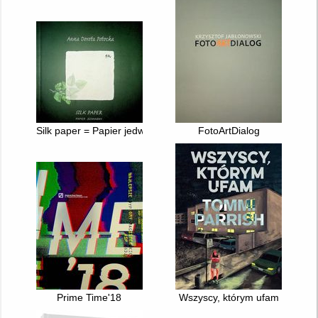
Silk paper = Papier jedwabny
FotoArtDialog
Prime Time'18
Wszyscy, którym ufam