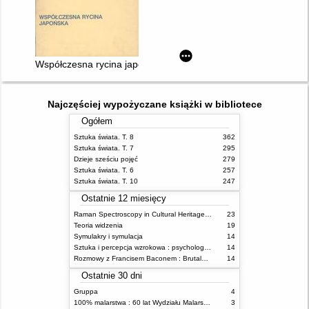
Współczesna rycina japońska : [katalog wystawy, Muzeum Akad
Najczęściej wypożyczane książki w bibliotece
Ogółem
Sztuka świata. T. 8
362
Sztuka świata. T. 7
295
Dzieje sześciu pojęć
279
Sztuka świata. T. 6
257
Sztuka świata. T. 10
247
Ostatnie 12 miesięcy
Raman Spectroscopy in Cultural Heritage Preservation
23
Teoria widzenia
19
Symulakry i symulacja
14
Sztuka i percepcja wzrokowa : psychologia twórczego oka
14
Rozmowy z Francisem Baconem : Brutalność faktu
14
Ostatnie 30 dni
Gruppa
4
100% malarstwa : 60 lat Wydziału Malarstwa ASP w Warszawie
3