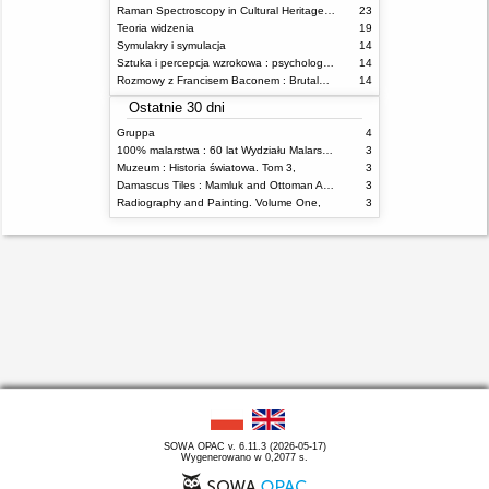
Raman Spectroscopy in Cultural Heritage Preservation
23
Teoria widzenia
19
Symulakry i symulacja
14
Sztuka i percepcja wzrokowa : psychologia twórczego oka
14
Rozmowy z Francisem Baconem : Brutalność faktu
14
Ostatnie 30 dni
Gruppa
4
100% malarstwa : 60 lat Wydziału Malarstwa ASP w Warszawie
3
Muzeum : Historia światowa. Tom 3,
3
Damascus Tiles : Mamluk and Ottoman Architectural Ceramics from Syria
3
Radiography and Painting. Volume One,
3
SOWA OPAC v. 6.11.3 (2026-05-17)
Wygenerowano w 0,2077 s.