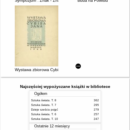
Sympozjum : Znak - Znaczenie - Język
Buda na Powiślu"
Wystawa zbiorowa Cybisa Jana
Najczęściej wypożyczane książki w bibliotece
Ogółem
Sztuka świata. T. 8
362
Sztuka świata. T. 7
295
Dzieje sześciu pojęć
279
Sztuka świata. T. 6
257
Sztuka świata. T. 10
247
Ostatnie 12 miesięcy