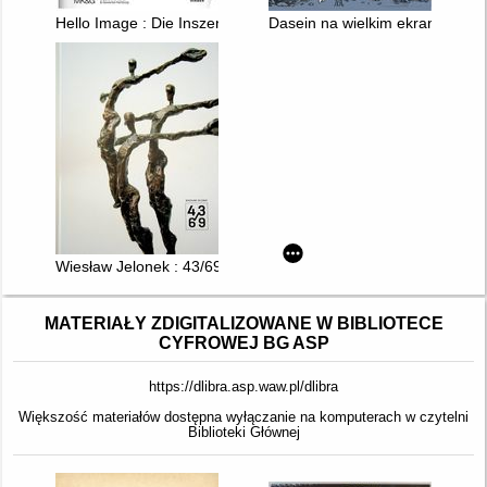
Hello Image : Die Inszenierung der Dinge = The Staging of Th
Dasein na wielkim ekranie, czyli
Wiesław Jelonek : 43/69
MATERIAŁY ZDIGITALIZOWANE W BIBLIOTECE
CYFROWEJ BG ASP
https://dlibra.asp.waw.pl/dlibra
Większość materiałów dostępna wyłączanie na komputerach w czytelni
Biblioteki Głównej