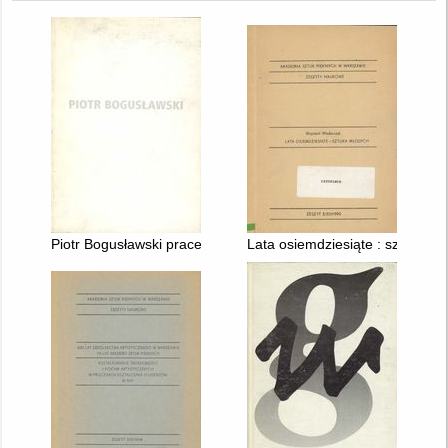
Piotr Bogusławski prace z lat 70-tych, 80-tych, 90-tych
Lata osiemdziesiąte : sztuka m