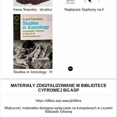
Irena Snarska : struktura kamienia
Najlepsze Dyplomy na Kierunku
Studies in Iconology : Humanistic Themes in the Art of the Re
MATERIAŁY ZDIGITALIZOWANE W BIBLIOTECE
CYFROWEJ BG ASP
https://dlibra.asp.waw.pl/dlibra
Większość materiałów dostępna wyłączanie na komputerach w czytelni
Biblioteki Głównej