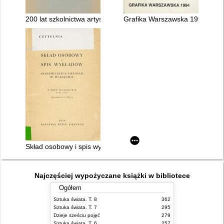
200 lat szkolnictwa artystycznego w Warszaw Akademii Sztuk P
Grafika Warszawska 1994
Skład osobowy i spis wykładów Akademii Sztuk Pięknych w Wa
Najczęściej wypożyczane książki w bibliotece
Ogółem
Sztuka świata. T. 8
362
Sztuka świata. T. 7
295
Dzieje sześciu pojęć
279
Sztuka świata. T. 6
257