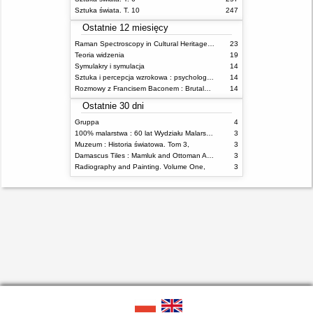
Sztuka świata. T. 10
247
Ostatnie 12 miesięcy
Raman Spectroscopy in Cultural Heritage Preservation
23
Teoria widzenia
19
Symulakry i symulacja
14
Sztuka i percepcja wzrokowa : psychologia twórczego oka
14
Rozmowy z Francisem Baconem : Brutalność faktu
14
Ostatnie 30 dni
Gruppa
4
100% malarstwa : 60 lat Wydziału Malarstwa ASP w Warszawie
3
Muzeum : Historia światowa. Tom 3,
3
Damascus Tiles : Mamluk and Ottoman Architectural Ceramics from Syria
3
Radiography and Painting. Volume One,
3