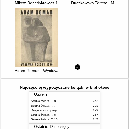
Miłosz Benedyktowicz 1945 - 1992
Duczkowska Teresa : Malarstw
Adam Roman : Wystawa rzeźby 1966
Najczęściej wypożyczane książki w bibliotece
Ogółem
Sztuka świata. T. 8
362
Sztuka świata. T. 7
295
Dzieje sześciu pojęć
279
Sztuka świata. T. 6
257
Sztuka świata. T. 10
247
Ostatnie 12 miesięcy