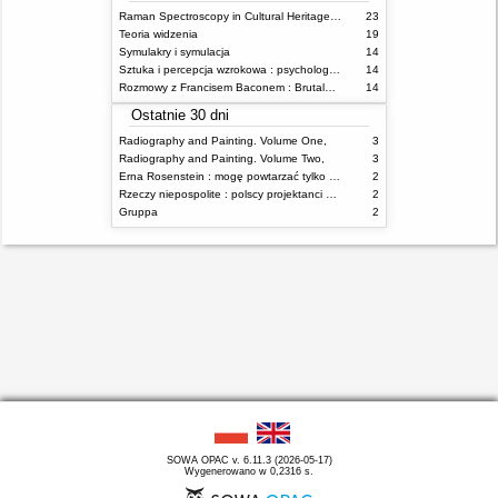
Raman Spectroscopy in Cultural Heritage Preservation
23
Teoria widzenia
19
Symulakry i symulacja
14
Sztuka i percepcja wzrokowa : psychologia twórczego oka
14
Rozmowy z Francisem Baconem : Brutalność faktu
14
Ostatnie 30 dni
Radiography and Painting. Volume One,
3
Radiography and Painting. Volume Two,
3
Erna Rosenstein : mogę powtarzać tylko nieświadomie = I can repeat only unconsciously
2
Rzeczy niepospolite : polscy projektanci XX wieku
2
Gruppa
2
SOWA OPAC v. 6.11.3 (2026-05-17)
Wygenerowano w 0,2316 s.