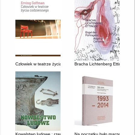
Człowiek w teatrze życia codziennego
Bracha Lichtenberg Ettinger : E
Kowalstwo ludowe : rzemiosło i sztuka : katalog zbiorów
Na początku było marzenie : ja