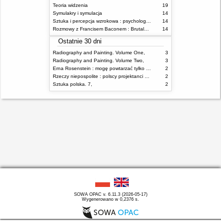
Teoria widzenia
19
Symulakry i symulacja
14
Sztuka i percepcja wzrokowa : psychologia twórczego oka
14
Rozmowy z Francisem Baconem : Brutalność faktu
14
Ostatnie 30 dni
Radiography and Painting. Volume One,
3
Radiography and Painting. Volume Two,
3
Erna Rosenstein : mogę powtarzać tylko nieświadomie = I can repeat only unconsciously
2
Rzeczy niepospolite : polscy projektanci XX wieku
2
Sztuka polska. 7,
2
SOWA OPAC v. 6.11.3 (2026-05-17)
Wygenerowano w 0,2376 s.