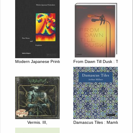
Modern Japanese Printmakers : New Waves and Eruptions
From Dawn Till Dusk : The Sha
Vermis. III,
Damascus Tiles : Mamluk and O