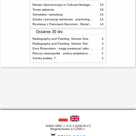
Raman Spectroscopy in Cultural Heritage Preservation
23
Teoria widzenia
19
Symulakry i symulacja
14
Sztuka i percepcja wzrokowa : psychologia twórczego oka
14
Rozmowy z Francisem Baconem : Brutalność faktu
14
Ostatnie 30 dni
Radiography and Painting. Volume One,
3
Radiography and Painting. Volume Two,
3
Erna Rosenstein : mogę powtarzać tylko nieświadomie = I can repeat only unconsciously
2
Rzeczy niepospolite : polscy projektanci XX wieku
2
Sztuka polska. 7,
2
SOWA OPAC v. 6.11.3 (2026-05-17)
Wygenerowano w 0,2543 s.