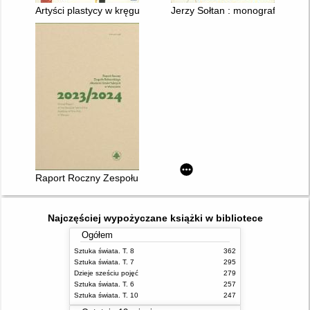
Artyści plastycy w kręgu CEPELII
Jerzy Sołtan : monografia
Raport Roczny Zespołu Rektorskiego Akademii Sztuk Pięknych
Najczęściej wypożyczane książki w bibliotece
Ogółem
Sztuka świata. T. 8
362
Sztuka świata. T. 7
295
Dzieje sześciu pojęć
279
Sztuka świata. T. 6
257
Sztuka świata. T. 10
247