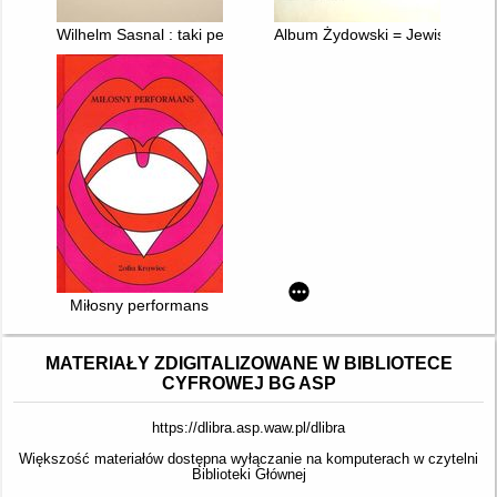
Wilhelm Sasnal : taki pejzaż : ilustrowany przewodnik po wystaw
Album Żydowski = Jewish Albu
Miłosny performans
MATERIAŁY ZDIGITALIZOWANE W BIBLIOTECE
CYFROWEJ BG ASP
https://dlibra.asp.waw.pl/dlibra
Większość materiałów dostępna wyłączanie na komputerach w czytelni
Biblioteki Głównej