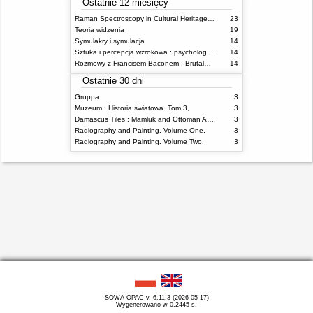
Ostatnie 12 miesięcy
Raman Spectroscopy in Cultural Heritage Preservation
23
Teoria widzenia
19
Symulakry i symulacja
14
Sztuka i percepcja wzrokowa : psychologia twórczego oka
14
Rozmowy z Francisem Baconem : Brutalność faktu
14
Ostatnie 30 dni
Gruppa
3
Muzeum : Historia światowa. Tom 3,
3
Damascus Tiles : Mamluk and Ottoman Architectural Ceramics from Syria
3
Radiography and Painting. Volume One,
3
Radiography and Painting. Volume Two,
3
SOWA OPAC v. 6.11.3 (2026-05-17)
Wygenerowano w 0,2445 s.