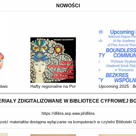
NOWOŚCI
wiatem w pół drogi : fizyka kwantowa a splątanie materii ze znaczeni
Hafty regionalne na Pomorzu Gdańskim
Upcoming 2025 : Be
RIAŁY ZDIGITALIZOWANE W BIBLIOTECE CYFROWEJ B
https://dlibra.asp.waw.pl/dlibra
zość materiałów dostępna wyłączanie na komputerach w czytelni Biblioteki G