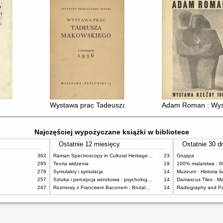
Wystawa prac Tadeusza Makowskiego
Adam Roman : Wys
Najczęściej wypożyczane książki w bibliotece
Ostatnie 12 miesięcy
Ostatnie 30 d
362
Raman Spectroscopy in Cultural Heritage Preservation
23
Gruppa
295
Teoria widzenia
19
279
Symulakry i symulacja
14
Muzeum : Historia ś
257
Sztuka i percepcja wzrokowa : psychologia twórczego oka
14
247
Rozmowy z Francisem Baconem : Brutalność faktu
14
Radiography and Pa