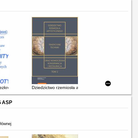
em
zkres wspólnoty : Wybrane dyplomy Akademii Sztuk Pięknych w Warsz
Dziedzictwo rzemiosła artystycznego : tradycyjne tech
G ASP
łównej