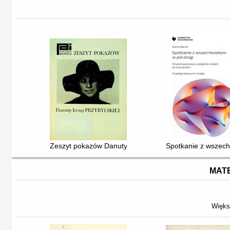
Zeszyt pokazów Danuty Ireny Przybylskiej
Spotkanie z wszechś
MATE
Więks