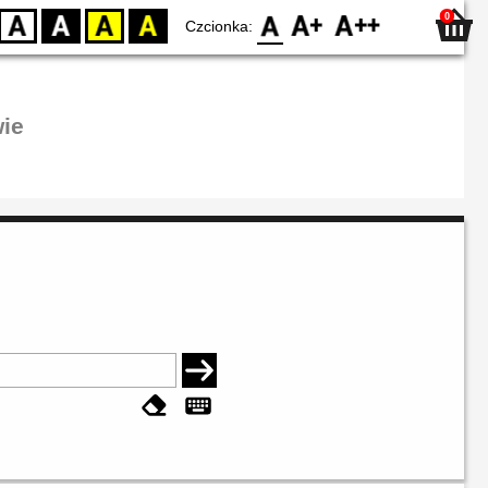
0
D
BW
YB
BY
F0
F1
F2
Czcionka:
ie