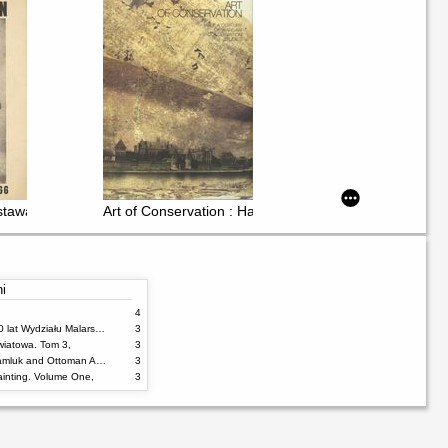
tawa rzeźby 1966
Art of Conservation : Half a century of Warsaw conserv
ni
4
100% malarstwa : 60 lat Wydziału Malarstwa ASP w Warszawie
3
wiatowa. Tom 3,
3
Damascus Tiles : Mamluk and Ottoman Architectural Ceramics from Syria
3
inting. Volume One,
3