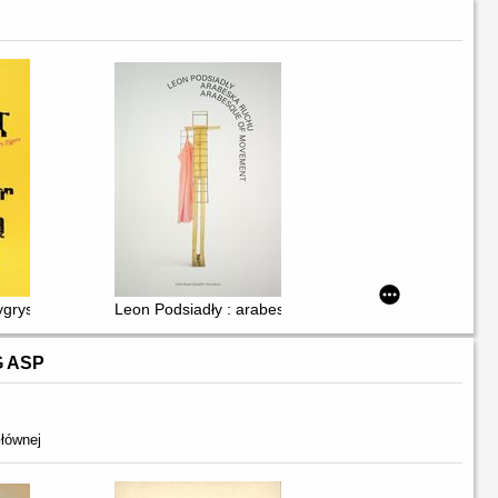
rysy ciotki Jennifer tańczą po gobelinie = Aunt Jennifer's Tigers Pran
Leon Podsiadły : arabeska ruchu = arabesque of mov
G ASP
łównej