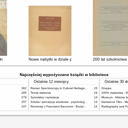
ki
Nowe nabytki w dziale polskiej sztuki cechowej w M
200 lat szkolnictw
Najczęściej wypożyczane książki w bibliotece
Ostatnie 12 miesięcy
Ostatnie 30 d
362
Raman Spectroscopy in Cultural Heritage Preservation
23
Gruppa
295
Teoria widzenia
19
279
Symulakry i symulacja
14
Muzeum : Historia ś
257
Sztuka i percepcja wzrokowa : psychologia twórczego oka
14
247
Rozmowy z Francisem Baconem : Brutalność faktu
14
Radiography and Pa