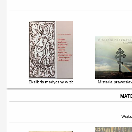
Ekslibris medyczny w zbiorach Muzeum Historii Medy
Misteria prawosła
MATE
Więks