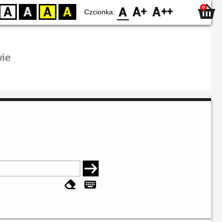
0
D
BW
YB
BY
F0
F1
F2
Czcionka:
ie