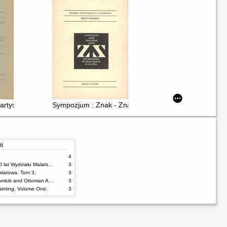
uzeum Narodowym w Warszawie
a artystycznego w Warszaw Akademii Sztuk Pięknych.. 1/7/1984
Sympozjum : Znak - Znaczenie - Język
ni
4
100% malarstwa : 60 lat Wydziału Malarstwa ASP w Warszawie
3
wiatowa. Tom 3,
3
Damascus Tiles : Mamluk and Ottoman Architectural Ceramics from Syria
3
inting. Volume One,
3