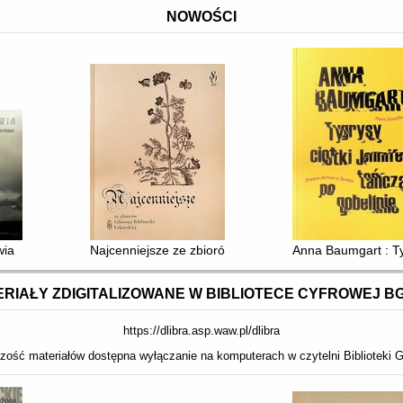
NOWOŚCI
cyny Warszawskiego Uniwersytetu Medycznego
wia
Najcenniejsze ze zbiorów Głównej Biblioteki Lekarskiej
Anna Baumgart : Tyg
RIAŁY ZDIGITALIZOWANE W BIBLIOTECE CYFROWEJ B
https://dlibra.asp.waw.pl/dlibra
zość materiałów dostępna wyłączanie na komputerach w czytelni Biblioteki G