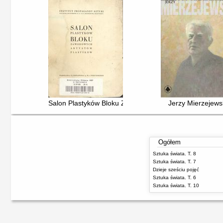
Salon Plastyków Bloku Z. A. P
Jerzy Mierzejews
Ogółem
Sztuka świata. T. 8
Sztuka świata. T. 7
Dzieje sześciu pojęć
Sztuka świata. T. 6
Sztuka świata. T. 10