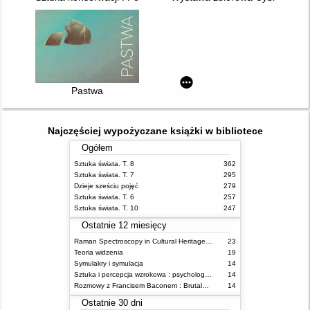
Pastwa
Najczęściej wypożyczane książki w bibliotece
Ogółem
Sztuka świata. T. 8
362
Sztuka świata. T. 7
295
Dzieje sześciu pojęć
279
Sztuka świata. T. 6
257
Sztuka świata. T. 10
247
Ostatnie 12 miesięcy
Raman Spectroscopy in Cultural Heritage Preservation
23
Teoria widzenia
19
Symulakry i symulacja
14
Sztuka i percepcja wzrokowa : psychologia twórczego oka
14
Rozmowy z Francisem Baconem : Brutalność faktu
14
Ostatnie 30 dni