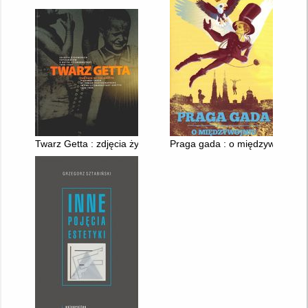
Twarz Getta : zdjęcia żydowskich fotografów z Getta Litzmanns
Praga gada : o międzywojniu