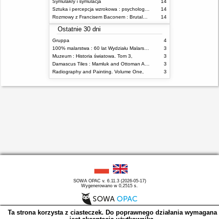
Symulakry i symulacja
14
Sztuka i percepcja wzrokowa : psychologia twórczego oka
14
Rozmowy z Francisem Baconem : Brutalność faktu
14
Ostatnie 30 dni
Gruppa
4
100% malarstwa : 60 lat Wydziału Malarstwa ASP w Warszawie
3
Muzeum : Historia światowa. Tom 3,
3
Damascus Tiles : Mamluk and Ottoman Architectural Ceramics from Syria
3
Radiography and Painting. Volume One,
3
SOWA OPAC v. 6.11.3 (2026-05-17)
Wygenerowano w 0,2515 s.
Ta strona korzysta z ciasteczek. Do poprawnego działania wymagana