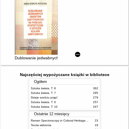
Dublowanie jedwabnych obiektów zabytkowych na podłoża synt
Najczęściej wypożyczane książki w bibliotece
Ogółem
Sztuka świata. T. 8
362
Sztuka świata. T. 7
295
Dzieje sześciu pojęć
279
Sztuka świata. T. 6
257
Sztuka świata. T. 10
247
Ostatnie 12 miesięcy
Raman Spectroscopy in Cultural Heritage Preservation
23
Teoria widzenia
19