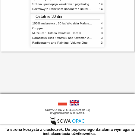
Sztuka i percepcja wzrokowa : psychologia twórczego oka
14
Rozmowy z Francisem Baconem : Brutalność faktu
14
Ostatnie 30 dni
100% malarstwa : 60 lat Wydziału Malarstwa ASP w Warszawie
4
Gruppa
4
Muzeum : Historia światowa. Tom 3,
3
Damascus Tiles : Mamluk and Ottoman Architectural Ceramics from Syria
3
Radiography and Painting. Volume One,
3
SOWA OPAC v. 6.11.3 (2026-05-17)
Wygenerowano w 0,2469 s.
Ta strona korzysta z ciasteczek. Do poprawnego działania wymagana
jest akceptacja użytkownika.