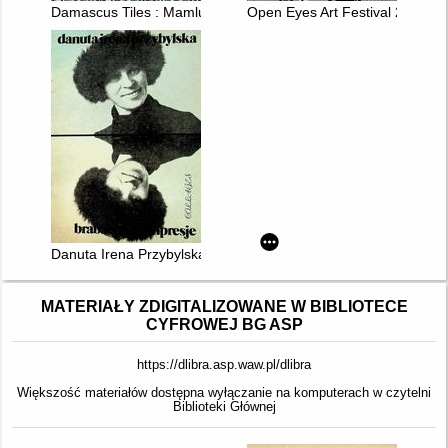
Damascus Tiles : Mamluk and Ottoman Architectural Ceramics 
Open Eyes Art Festival 2024
Danuta Irena Przybylska - brabanckie impresje : collages
MATERIAŁY ZDIGITALIZOWANE W BIBLIOTECE
CYFROWEJ BG ASP
https://dlibra.asp.waw.pl/dlibra
Większość materiałów dostępna wyłączanie na komputerach w czytelni
Biblioteki Głównej