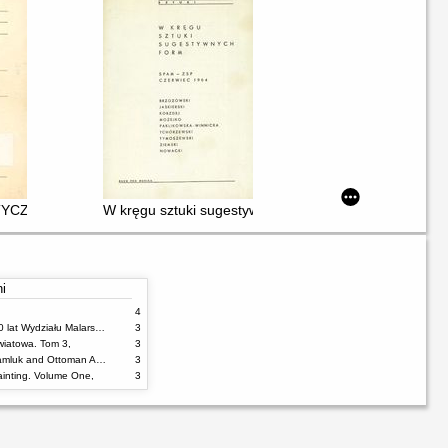
k
YCZNE. 10
W kręgu sztuki sugestywnych form
ni
4
100% malarstwa : 60 lat Wydziału Malarstwa ASP w Warszawie
3
wiatowa. Tom 3,
3
Damascus Tiles : Mamluk and Ottoman Architectural Ceramics from Syria
3
inting. Volume One,
3