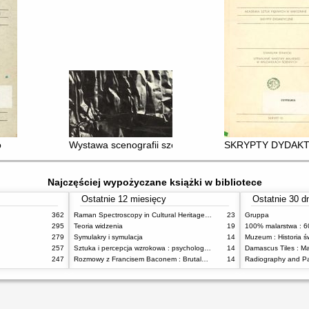
m Narodowym w Warszawie
o
Wystawa scenografii szekspirowskiej Mariana Stańcza
SKRYPTY DYDAKT
Najczęściej wypożyczane książki w bibliotece
Ostatnie 12 miesięcy
Ostatnie 30 d
362
Raman Spectroscopy in Cultural Heritage Preservation
23
Gruppa
295
Teoria widzenia
19
279
Symulakry i symulacja
14
Muzeum : Historia ś
257
Sztuka i percepcja wzrokowa : psychologia twórczego oka
14
247
Rozmowy z Francisem Baconem : Brutalność faktu
14
Radiography and Pa