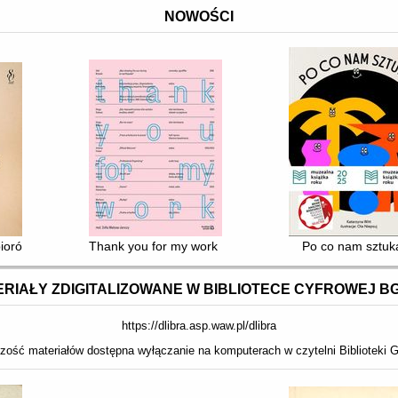
NOWOŚCI
wie i grafice
iorów Głównej Biblioteki Lekarskiej
Thank you for my work : Olaf Brzeski, Hubert Czerepo
Po co nam sztuk
RIAŁY ZDIGITALIZOWANE W BIBLIOTECE CYFROWEJ B
https://dlibra.asp.waw.pl/dlibra
zość materiałów dostępna wyłączanie na komputerach w czytelni Biblioteki G