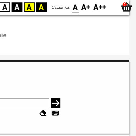
0
D
BW
YB
BY
F0
F1
F2
Czcionka:
ie