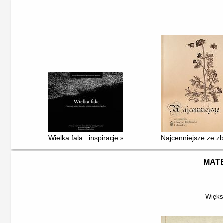
Wielka fala : inspiracje sztuką Japonii w polskim malarst
Najcenniejsze ze zb
MATE
Więks