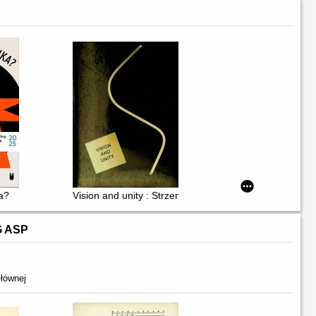
k, Kinga Dobosz, Monika Drożyńska, Andrea Fraser, Anna Ihle, Kornel J
a?
Vision and unity : Strzemiński - 1893-1952 - en 9 hed
G ASP
łównej