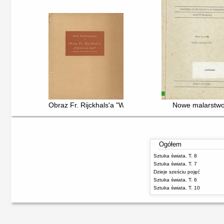
Obraz Fr. Rijckhals'a "Wyprawa na strych" w Muzeu
Nowe malarstw
Ogółem
Sztuka świata. T. 8
Sztuka świata. T. 7
Dzieje sześciu pojęć
Sztuka świata. T. 6
Sztuka świata. T. 10