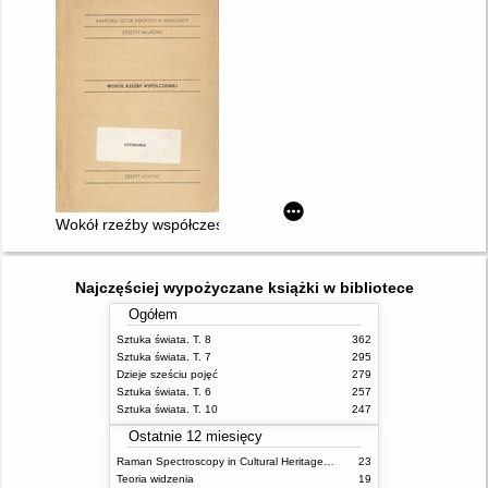
Wokół rzeźby współczesnej
Najczęściej wypożyczane książki w bibliotece
Ogółem
Sztuka świata. T. 8
362
Sztuka świata. T. 7
295
Dzieje sześciu pojęć
279
Sztuka świata. T. 6
257
Sztuka świata. T. 10
247
Ostatnie 12 miesięcy
Raman Spectroscopy in Cultural Heritage Preservation
23
Teoria widzenia
19