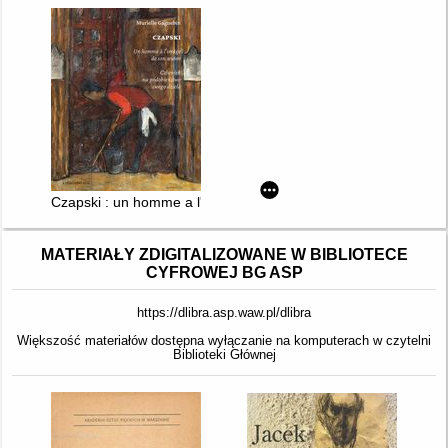
Czapski : un homme a l'image de son oeuvre = człowiek na p
MATERIAŁY ZDIGITALIZOWANE W BIBLIOTECE
CYFROWEJ BG ASP
https://dlibra.asp.waw.pl/dlibra
Większość materiałów dostępna wyłączanie na komputerach w czytelni
Biblioteki Głównej