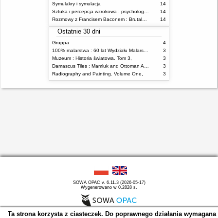
Symulakry i symulacja
14
Sztuka i percepcja wzrokowa : psychologia twórczego oka
14
Rozmowy z Francisem Baconem : Brutalność faktu
14
Ostatnie 30 dni
Gruppa
4
100% malarstwa : 60 lat Wydziału Malarstwa ASP w Warszawie
3
Muzeum : Historia światowa. Tom 3,
3
Damascus Tiles : Mamluk and Ottoman Architectural Ceramics from Syria
3
Radiography and Painting. Volume One,
3
SOWA OPAC v. 6.11.3 (2026-05-17)
Wygenerowano w 0,2828 s.
Ta strona korzysta z ciasteczek. Do poprawnego działania wymagana