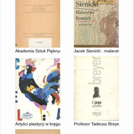
Akademia Sztuk Pięknych w Warszawie w roku 1986/1987 wedł
Jacek Sienicki : malarstwo, ry
Artyści plastycy w kręgu CEPELII
Profesor Tadeusz Breyer (1874