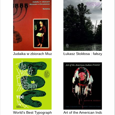
Judaika w zbiorach Muzeum w Chrzanowie : katalog
Łukasz Stokłosa : fałszywe wido
World's Best Typography : The 44th Annual of the Type Direct
Art of the American Indian Fron