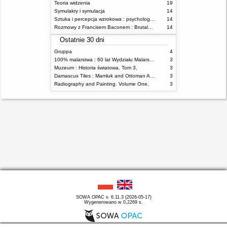
Teoria widzenia
19
Symulakry i symulacja
14
Sztuka i percepcja wzrokowa : psychologia twórczego oka
14
Rozmowy z Francisem Baconem : Brutalność faktu
14
Ostatnie 30 dni
Gruppa
4
100% malarstwa : 60 lat Wydziału Malarstwa ASP w Warszawie
3
Muzeum : Historia światowa. Tom 3,
3
Damascus Tiles : Mamluk and Ottoman Architectural Ceramics from Syria
3
Radiography and Painting. Volume One,
3
SOWA OPAC v. 6.11.3 (2026-05-17)
Wygenerowano w 0,2269 s.