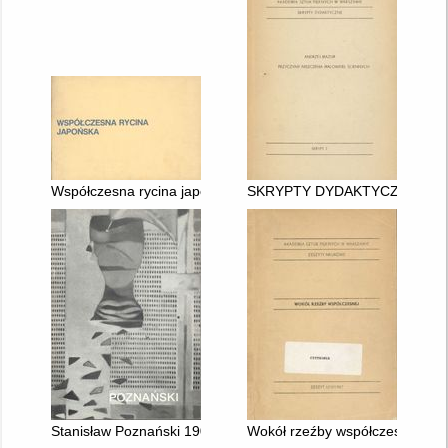
Współczesna rycina japońska : [katalog wystawy, Muzeum Akad
SKRYPTY DYDAKTYCZNE. 7
Stanisław Poznański 1909 - 1996
Wokół rzeźby współczesnej