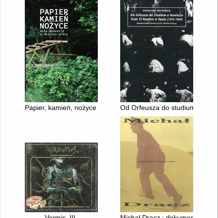
Papier, kamień, nożyce : mała dywersja w miejscu pracy
Od Orfeusza do studium o Ham
Vermis. III,
Michał Dracz : dokumentacja ro