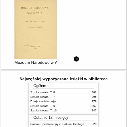
Muzeum Narodowe w Warszawie : Malarstwo obce. Wybór 48 d
Najczęściej wypożyczane książki w bibliotece
Ogółem
Sztuka świata. T. 8
362
Sztuka świata. T. 7
295
Dzieje sześciu pojęć
279
Sztuka świata. T. 6
257
Sztuka świata. T. 10
247
Ostatnie 12 miesięcy
Raman Spectroscopy in Cultural Heritage Preservation
23