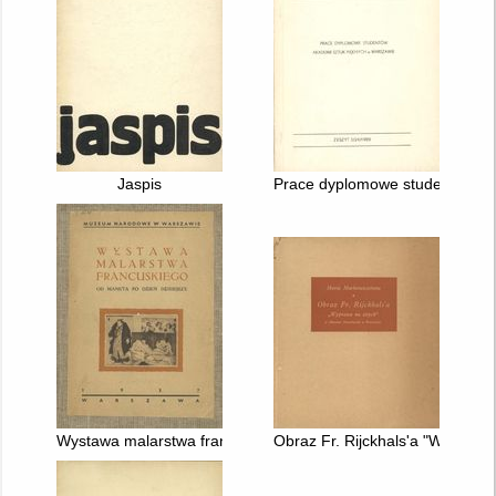
Jaspis
Prace dyplomowe studentów Aka
Wystawa malarstwa francuskiego od Maneta po dzień dzisiejs
Obraz Fr. Rijckhals'a "Wypra