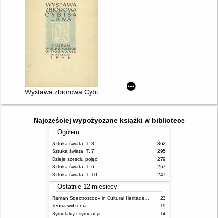
Wystawa zbiorowa Cybisa Jana
Najczęściej wypożyczane książki w bibliotece
Ogółem
Sztuka świata. T. 8
362
Sztuka świata. T. 7
295
Dzieje sześciu pojęć
279
Sztuka świata. T. 6
257
Sztuka świata. T. 10
247
Ostatnie 12 miesięcy
Raman Spectroscopy in Cultural Heritage Preservation
23
Teoria widzenia
19
Symulakry i symulacja
14