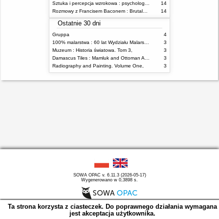
Sztuka i percepcja wzrokowa : psychologia twórczego oka
14
Rozmowy z Francisem Baconem : Brutalność faktu
14
Ostatnie 30 dni
Gruppa
4
100% malarstwa : 60 lat Wydziału Malarstwa ASP w Warszawie
3
Muzeum : Historia światowa. Tom 3,
3
Damascus Tiles : Mamluk and Ottoman Architectural Ceramics from Syria
3
Radiography and Painting. Volume One,
3
SOWA OPAC v. 6.11.3 (2026-05-17)
Wygenerowano w 0,3898 s.
Ta strona korzysta z ciasteczek. Do poprawnego działania wymagana
jest akceptacja użytkownika.