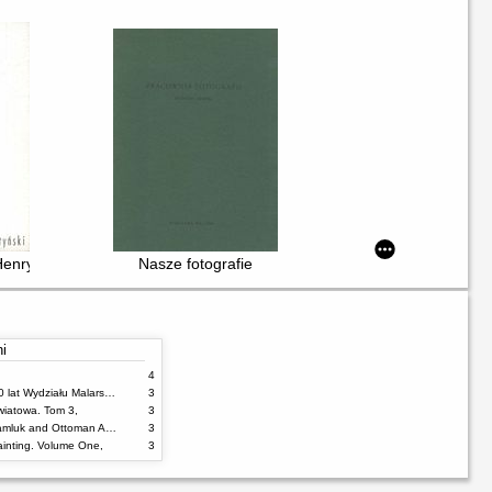
 w Warszawie : Handle with care = Selected degree pieces of the Aca
enryk Gostyński : Malarstwo
Nasze fotografie
ni
4
100% malarstwa : 60 lat Wydziału Malarstwa ASP w Warszawie
3
wiatowa. Tom 3,
3
Damascus Tiles : Mamluk and Ottoman Architectural Ceramics from Syria
3
inting. Volume One,
3