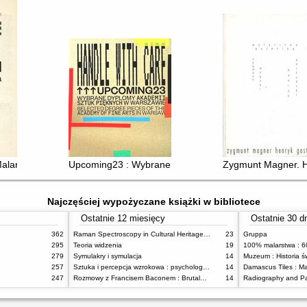
alarstwo i grafika
Upcoming23 : Wybrane dyplomy Akademii Sztuk Pięknych
Zygmunt Magner. H
Najczęściej wypożyczane książki w bibliotece
Ostatnie 12 miesięcy
Ostatnie 30 d
362
Raman Spectroscopy in Cultural Heritage Preservation
23
Gruppa
295
Teoria widzenia
19
279
Symulakry i symulacja
14
Muzeum : Historia ś
257
Sztuka i percepcja wzrokowa : psychologia twórczego oka
14
247
Rozmowy z Francisem Baconem : Brutalność faktu
14
Radiography and Pa