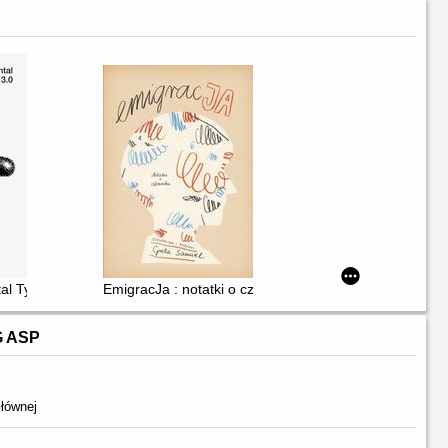
emiosło artystyczne, druki i rękopisy, monety i medale, varia
al Type 3.0
EmigracJa : notatki o człowieku
G ASP
łównej