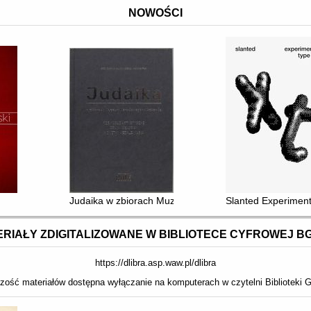
NOWOŚCI
Judaika w zbiorach Muzeum Narodowego w Krakowie : rz
Slanted Experiment
RIAŁY ZDIGITALIZOWANE W BIBLIOTECE CYFROWEJ B
https://dlibra.asp.waw.pl/dlibra
zość materiałów dostępna wyłączanie na komputerach w czytelni Biblioteki G