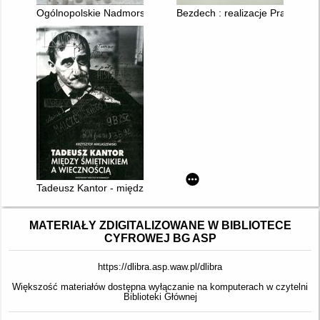
Ogólnopolskie Nadmorskie Spotkania Wzornictwa "Młody człowi
Bezdech : realizacje Pracowni 
Tadeusz Kantor - między śmietnikiem a wiecznością
MATERIAŁY ZDIGITALIZOWANE W BIBLIOTECE
CYFROWEJ BG ASP
https://dlibra.asp.waw.pl/dlibra
Większość materiałów dostępna wyłączanie na komputerach w czytelni
Biblioteki Głównej