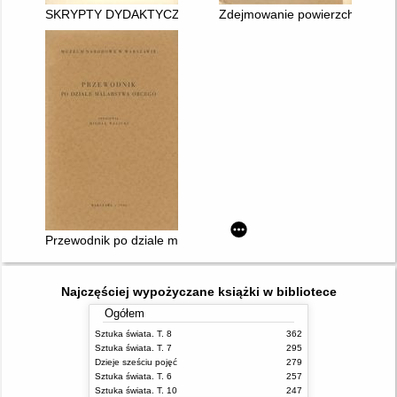
SKRYPTY DYDAKTYCZNE. 6
Zdejmowanie powierzchownych 
Przewodnik po dziale malarstwa obcego
Najczęściej wypożyczane książki w bibliotece
Ogółem
Sztuka świata. T. 8
362
Sztuka świata. T. 7
295
Dzieje sześciu pojęć
279
Sztuka świata. T. 6
257
Sztuka świata. T. 10
247