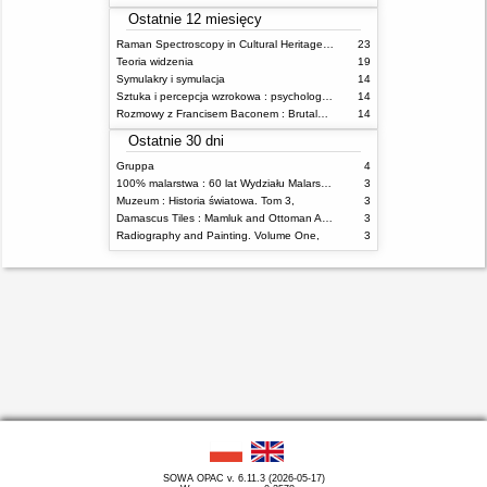
Ostatnie 12 miesięcy
Raman Spectroscopy in Cultural Heritage Preservation
23
Teoria widzenia
19
Symulakry i symulacja
14
Sztuka i percepcja wzrokowa : psychologia twórczego oka
14
Rozmowy z Francisem Baconem : Brutalność faktu
14
Ostatnie 30 dni
Gruppa
4
100% malarstwa : 60 lat Wydziału Malarstwa ASP w Warszawie
3
Muzeum : Historia światowa. Tom 3,
3
Damascus Tiles : Mamluk and Ottoman Architectural Ceramics from Syria
3
Radiography and Painting. Volume One,
3
SOWA OPAC v. 6.11.3 (2026-05-17)