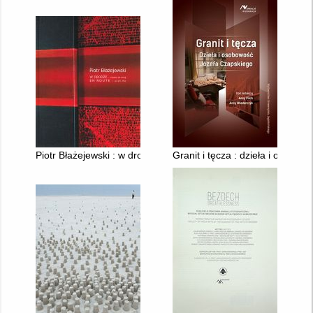
Piotr Błażejewski : w drodze - razem ze mną = en route - with
Granit i tęcza : dzieła i osobo