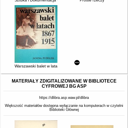
Sztuka i Dokumentacja - 2025, nr 33 (jesień-zima)
Proste rzeczy
Warszawski balet w latach 1867-1915
MATERIAŁY ZDIGITALIZOWANE W BIBLIOTECE
CYFROWEJ BG ASP
https://dlibra.asp.waw.pl/dlibra
Większość materiałów dostępna wyłączanie na komputerach w czytelni
Biblioteki Głównej