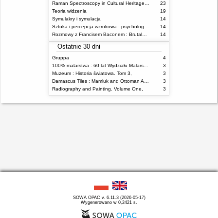
Raman Spectroscopy in Cultural Heritage Preservation
23
Teoria widzenia
19
Symulakry i symulacja
14
Sztuka i percepcja wzrokowa : psychologia twórczego oka
14
Rozmowy z Francisem Baconem : Brutalność faktu
14
Ostatnie 30 dni
Gruppa
4
100% malarstwa : 60 lat Wydziału Malarstwa ASP w Warszawie
3
Muzeum : Historia światowa. Tom 3,
3
Damascus Tiles : Mamluk and Ottoman Architectural Ceramics from Syria
3
Radiography and Painting. Volume One,
3
SOWA OPAC v. 6.11.3 (2026-05-17)
Wygenerowano w 0,2421 s.