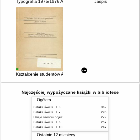
Typografia 1975/1976 Akademia Sztuk Pięknych w Warszawie. 
Jaspis
Kształcenie studentów Akademii Sztuk Pięknych w Warszawie w
Najczęściej wypożyczane książki w bibliotece
Ogółem
Sztuka świata. T. 8
362
Sztuka świata. T. 7
295
Dzieje sześciu pojęć
279
Sztuka świata. T. 6
257
Sztuka świata. T. 10
247
Ostatnie 12 miesięcy