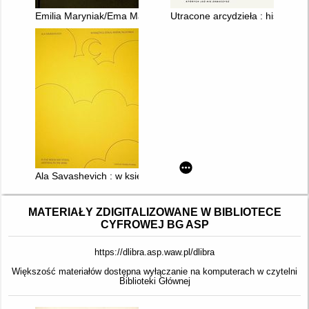
Emilia Maryniak/Ema Mar
Utracone arcydzieła : historie d
Ala Savashevich : w księżycu stała, wiatru słuchała = in the mo
MATERIAŁY ZDIGITALIZOWANE W BIBLIOTECE
CYFROWEJ BG ASP
https://dlibra.asp.waw.pl/dlibra
Większość materiałów dostępna wyłączanie na komputerach w czytelni
Biblioteki Głównej