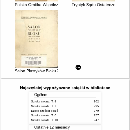
Polska Grafika Współczesna 1900 - 1960 : katalog
Tryptyk Sądu Ostatecznego w 
Salon Plastyków Bloku Z. A. P
Najczęściej wypożyczane książki w bibliotece
Ogółem
Sztuka świata. T. 8
362
Sztuka świata. T. 7
295
Dzieje sześciu pojęć
279
Sztuka świata. T. 6
257
Sztuka świata. T. 10
247
Ostatnie 12 miesięcy