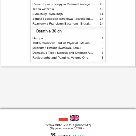
Raman Spectroscopy in Cultural Heritage Preservation
23
Teoria widzenia
19
Symulakry i symulacja
14
Sztuka i percepcja wzrokowa : psychologia twórczego oka
14
Rozmowy z Francisem Baconem : Brutalność faktu
14
Ostatnie 30 dni
Gruppa
4
100% malarstwa : 60 lat Wydziału Malarstwa ASP w Warszawie
3
Muzeum : Historia światowa. Tom 3,
3
Damascus Tiles : Mamluk and Ottoman Architectural Ceramics from Syria
3
Radiography and Painting. Volume One,
3
SOWA OPAC v. 6.11.3 (2026-05-17)
Wygenerowano w 0,2302 s.