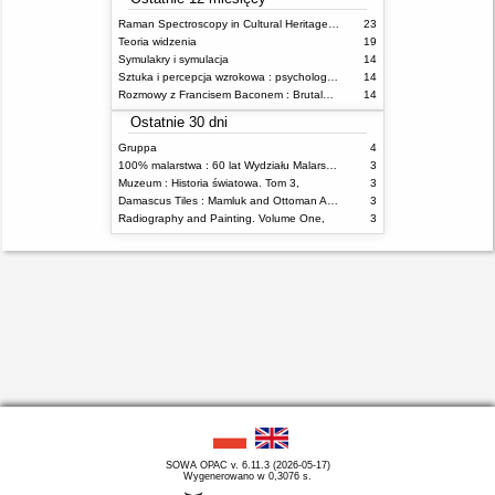
Raman Spectroscopy in Cultural Heritage Preservation
23
Teoria widzenia
19
Symulakry i symulacja
14
Sztuka i percepcja wzrokowa : psychologia twórczego oka
14
Rozmowy z Francisem Baconem : Brutalność faktu
14
Ostatnie 30 dni
Gruppa
4
100% malarstwa : 60 lat Wydziału Malarstwa ASP w Warszawie
3
Muzeum : Historia światowa. Tom 3,
3
Damascus Tiles : Mamluk and Ottoman Architectural Ceramics from Syria
3
Radiography and Painting. Volume One,
3
SOWA OPAC v. 6.11.3 (2026-05-17)
Wygenerowano w 0,3076 s.