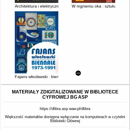
Architektura i elektryczność : 1880-1940 : konstruowanie, doś
W mgnieniu oka : sztuka monta
Fajans włocławski : biennale 1973-1991
MATERIAŁY ZDIGITALIZOWANE W BIBLIOTECE
CYFROWEJ BG ASP
https://dlibra.asp.waw.pl/dlibra
Większość materiałów dostępna wyłączanie na komputerach w czytelni
Biblioteki Głównej