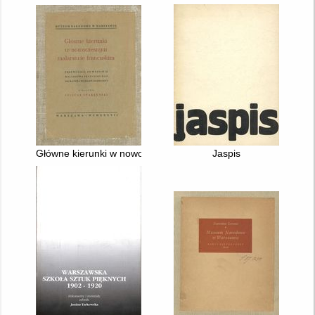
Główne kierunki w nowoczesnym malarstwie francuskim : Przew
Jaspis