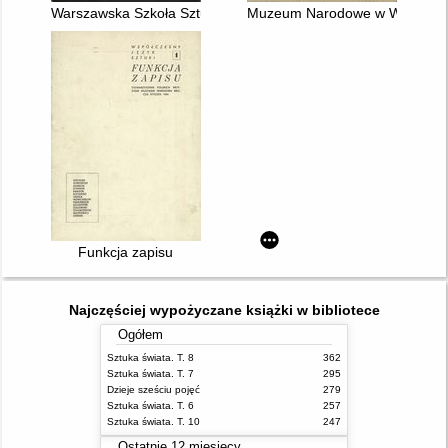
Warszawska Szkoła Sztuk Pięknych, 1902-1920 : dokumenty i 
Muzeum Narodowe w Warszawie 
Funkcja zapisu
Najczęściej wypożyczane książki w bibliotece
Ogółem
Sztuka świata. T. 8
362
Sztuka świata. T. 7
295
Dzieje sześciu pojęć
279
Sztuka świata. T. 6
257
Sztuka świata. T. 10
247
Ostatnie 12 miesięcy