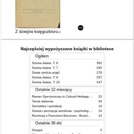
Z dziejów księgozbioru ASP
Najczęściej wypożyczane książki w bibliotece
Ogółem
Sztuka świata. T. 8
362
Sztuka świata. T. 7
295
Dzieje sześciu pojęć
279
Sztuka świata. T. 6
257
Sztuka świata. T. 10
247
Ostatnie 12 miesięcy
Raman Spectroscopy in Cultural Heritage Preservation
23
Teoria widzenia
19
Symulakry i symulacja
14
Sztuka i percepcja wzrokowa : psychologia twórczego oka
14
Rozmowy z Francisem Baconem : Brutalność faktu
14
Ostatnie 30 dni
Gruppa
3