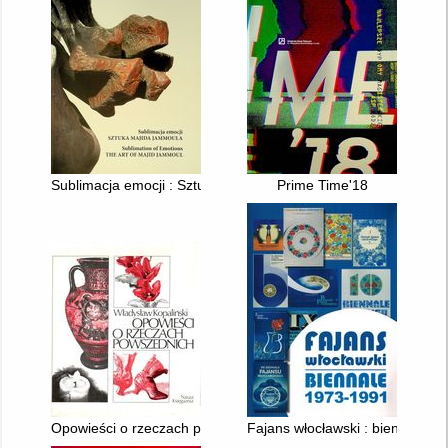
Sublimacja emocji : Sztuka Majida Jammoula : rzeźba, medaliers
Prime Time'18
Opowieści o rzeczach powszednich
Fajans włocławski : biennale 1