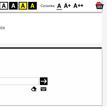
0
D
BW
YB
BY
F0
F1
F2
Czcionka:
ie