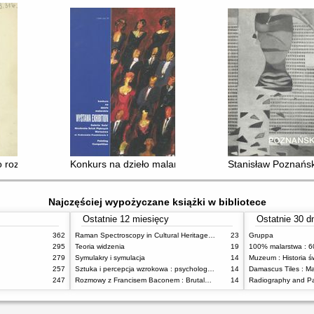
 rozwoju tkactwa i haftarstwa
Konkurs na dzieło malarskie : Wystawa
Stanisław Poznańsk
Najczęściej wypożyczane książki w bibliotece
Ostatnie 12 miesięcy
Ostatnie 30 d
362
Raman Spectroscopy in Cultural Heritage Preservation
23
Gruppa
295
Teoria widzenia
19
279
Symulakry i symulacja
14
Muzeum : Historia ś
257
Sztuka i percepcja wzrokowa : psychologia twórczego oka
14
247
Rozmowy z Francisem Baconem : Brutalność faktu
14
Radiography and Pa