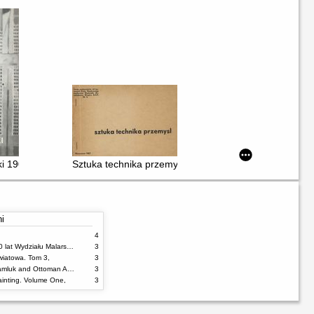
i 1909 - 1996
Sztuka technika przemysł [ Tłumaczenie art.z WERK ]
ni
4
100% malarstwa : 60 lat Wydziału Malarstwa ASP w Warszawie
3
wiatowa. Tom 3,
3
Damascus Tiles : Mamluk and Ottoman Architectural Ceramics from Syria
3
inting. Volume One,
3