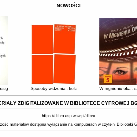
NOWOŚCI
signu : wizje, wyobrażenia, wspomnienia jej mistrzów i nauczycieli
Sposoby widzenia : kolekcja Muzeum Sztuki w Łodzi
W mgnieniu oka : 
RIAŁY ZDIGITALIZOWANE W BIBLIOTECE CYFROWEJ B
https://dlibra.asp.waw.pl/dlibra
zość materiałów dostępna wyłączanie na komputerach w czytelni Biblioteki G