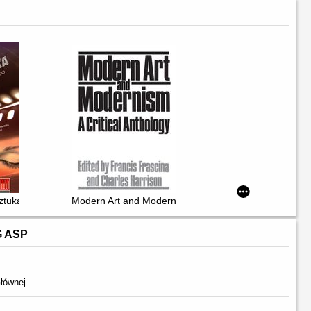
sztuka montażu filmowego
Modern Art and Modernism : A Critical Anthology
G ASP
łównej