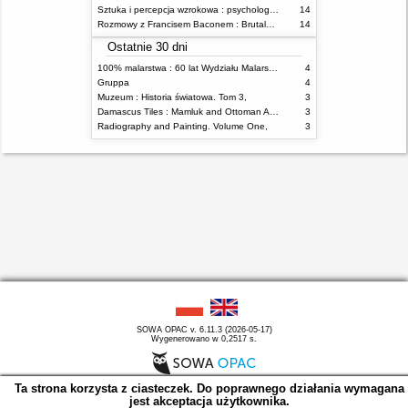
Sztuka i percepcja wzrokowa : psychologia twórczego oka
14
Rozmowy z Francisem Baconem : Brutalność faktu
14
Ostatnie 30 dni
100% malarstwa : 60 lat Wydziału Malarstwa ASP w Warszawie
4
Gruppa
4
Muzeum : Historia światowa. Tom 3,
3
Damascus Tiles : Mamluk and Ottoman Architectural Ceramics from Syria
3
Radiography and Painting. Volume One,
3
SOWA OPAC v. 6.11.3 (2026-05-17)
Wygenerowano w 0,2517 s.
Ta strona korzysta z ciasteczek. Do poprawnego działania wymagana
jest akceptacja użytkownika.