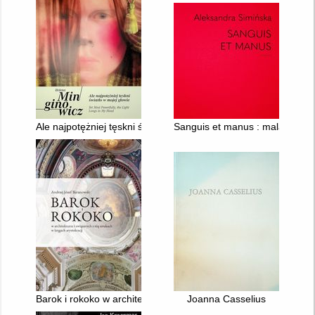
Ale najpotężniej tęskni światło w mojej głowie = Yet most power
Sanguis et manus : malarstwo
Barok i rokoko w architekturze i związanych z nią sztukach w k
Joanna Casselius