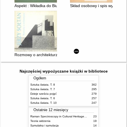
Aspekt : Wkładka do Biuletynu Informacyjnego Studentów AS
Skład osobowy i spis wykładów
Rozmowy o architekturze
Najczęściej wypożyczane książki w bibliotece
Ogółem
Sztuka świata. T. 8
362
Sztuka świata. T. 7
295
Dzieje sześciu pojęć
279
Sztuka świata. T. 6
257
Sztuka świata. T. 10
247
Ostatnie 12 miesięcy
Raman Spectroscopy in Cultural Heritage Preservation
23
Teoria widzenia
19
Symulakry i symulacja
14