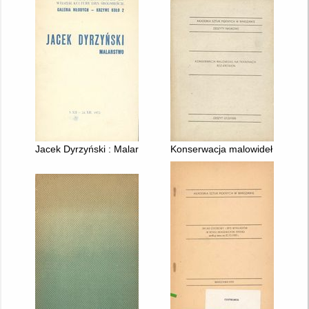
Jacek Dyrzyński : Malarstwo
Konserwacja malowideł na tkani