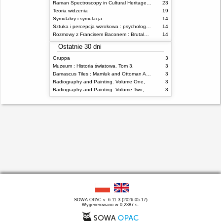
Raman Spectroscopy in Cultural Heritage Preservation
23
Teoria widzenia
19
Symulakry i symulacja
14
Sztuka i percepcja wzrokowa : psychologia twórczego oka
14
Rozmowy z Francisem Baconem : Brutalność faktu
14
Ostatnie 30 dni
Gruppa
3
Muzeum : Historia światowa. Tom 3,
3
Damascus Tiles : Mamluk and Ottoman Architectural Ceramics from Syria
3
Radiography and Painting. Volume One,
3
Radiography and Painting. Volume Two,
3
SOWA OPAC v. 6.11.3 (2026-05-17)
Wygenerowano w 0,2387 s.