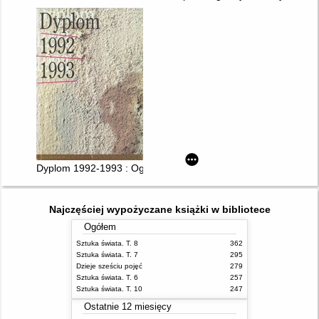
Dyplom 1992-1993 : Ogólnopolska Wystawa Najlepszych Prac D
Najczęściej wypożyczane książki w bibliotece
Ogółem
Sztuka świata. T. 8
362
Sztuka świata. T. 7
295
Dzieje sześciu pojęć
279
Sztuka świata. T. 6
257
Sztuka świata. T. 10
247
Ostatnie 12 miesięcy