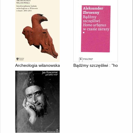
Archeologia wilanowska : interdyscyplinarne badania archeol
Bądźmy szczęśliwi : "homo urb