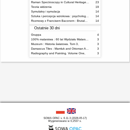
Raman Spectroscopy in Cultural Heritage Preservation
23
Teoria widzenia
19
Symulakry i symulacja
14
Sztuka i percepcja wzrokowa : psychologia twórczego oka
14
Rozmowy z Francisem Baconem : Brutalność faktu
14
Ostatnie 30 dni
Gruppa
4
100% malarstwa : 60 lat Wydziału Malarstwa ASP w Warszawie
3
Muzeum : Historia światowa. Tom 3,
3
Damascus Tiles : Mamluk and Ottoman Architectural Ceramics from Syria
3
Radiography and Painting. Volume One,
3
SOWA OPAC v. 6.11.3 (2026-05-17)
Wygenerowano w 0,2537 s.