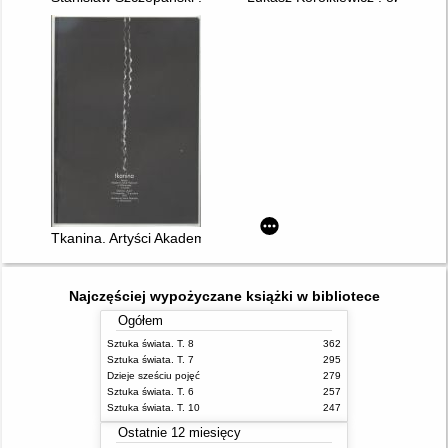
Tkanina. Artyści Akademii Sztuk Pięknych w Warszawie i w Łod
Najczęściej wypożyczane książki w bibliotece
Ogółem
Sztuka świata. T. 8
362
Sztuka świata. T. 7
295
Dzieje sześciu pojęć
279
Sztuka świata. T. 6
257
Sztuka świata. T. 10
247
Ostatnie 12 miesięcy