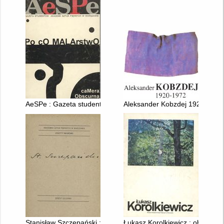
AeSPe : Gazeta studentów Akademii Sztuk Pięknych w Warsza
Aleksander Kobzdej 1920-1972 
Stanisław Szczepański : Malarstwo, myśli, nauczanie
Łukasz Korolkiewicz : obrazy z 