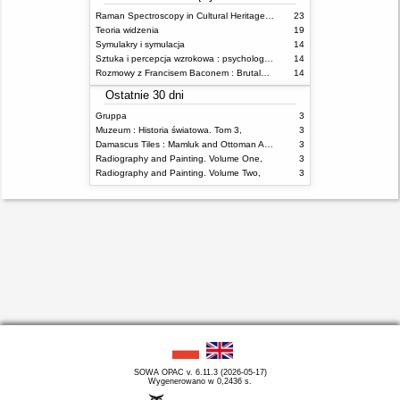
Raman Spectroscopy in Cultural Heritage Preservation
23
Teoria widzenia
19
Symulakry i symulacja
14
Sztuka i percepcja wzrokowa : psychologia twórczego oka
14
Rozmowy z Francisem Baconem : Brutalność faktu
14
Ostatnie 30 dni
Gruppa
3
Muzeum : Historia światowa. Tom 3,
3
Damascus Tiles : Mamluk and Ottoman Architectural Ceramics from Syria
3
Radiography and Painting. Volume One,
3
Radiography and Painting. Volume Two,
3
SOWA OPAC v. 6.11.3 (2026-05-17)
Wygenerowano w 0,2436 s.