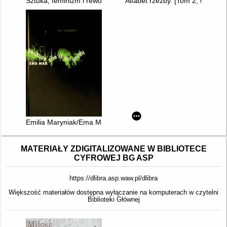
Sztuka, feminizm i rewolucje w Ukrainie XXI wieku
Alfabet rzeźby. [Tom 2, Ł-Ż]
Emilia Maryniak/Ema Mar
MATERIAŁY ZDIGITALIZOWANE W BIBLIOTECE
CYFROWEJ BG ASP
https://dlibra.asp.waw.pl/dlibra
Większość materiałów dostępna wyłączanie na komputerach w czytelni
Biblioteki Głównej