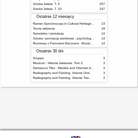
Sztuka świata. T. 6
257
Sztuka świata. T. 10
247
Ostatnie 12 miesięcy
Raman Spectroscopy in Cultural Heritage Preservation
23
Teoria widzenia
19
Symulakry i symulacja
14
Sztuka i percepcja wzrokowa : psychologia twórczego oka
14
Rozmowy z Francisem Baconem : Brutalność faktu
14
Ostatnie 30 dni
Gruppa
3
Muzeum : Historia światowa. Tom 3,
3
Damascus Tiles : Mamluk and Ottoman Architectural Ceramics from Syria
3
Radiography and Painting. Volume One,
3
Radiography and Painting. Volume Two,
3