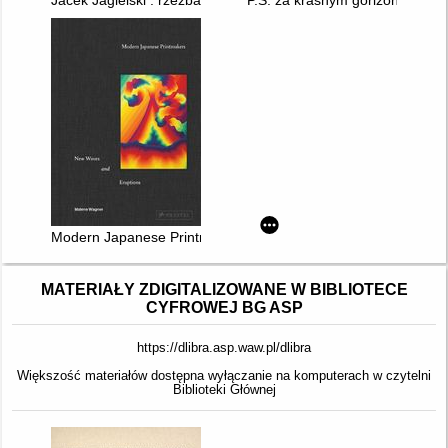
Jacek Jagielski : rzeźba
P.S. za krasnym gorizontom = P
Modern Japanese Printmakers : New Waves and Eruptions
MATERIAŁY ZDIGITALIZOWANE W BIBLIOTECE
CYFROWEJ BG ASP
https://dlibra.asp.waw.pl/dlibra
Większość materiałów dostępna wyłączanie na komputerach w czytelni
Biblioteki Głównej