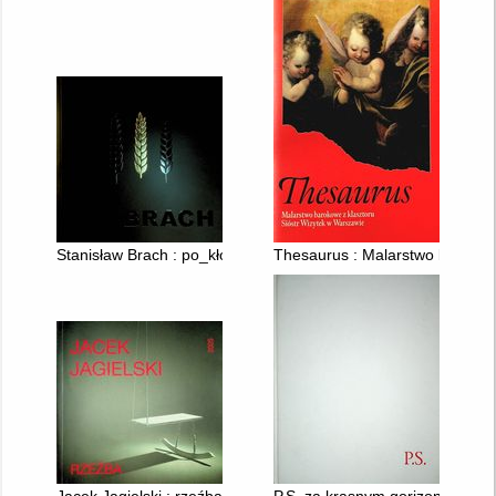
Stanisław Brach : po_kłosie : Powrót.chleba wody miodu : Gal
Thesaurus : Malarstwo barokow