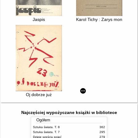
Jaspis
Karol Tichy : Zarys monografic
Oj dobrze już
Najczęściej wypożyczane książki w bibliotece
Ogółem
Sztuka świata. T. 8
362
Sztuka świata. T. 7
295
Dzieje sześciu pojęć
279