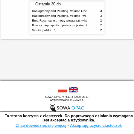
Ostatnie 30 dni
Radiography and Painting. Volume One,
3
Radiography and Painting. Volume Two,
3
Erna Rosenstein : mogę powtarzać tylko nieświadomie = I can repeat only unconsciously
2
Rzeczy niepospolite : polscy projektanci XX wieku
2
Sztuka polska. 7,
2
SOWA OPAC v. 6.11.3 (2026-05-17)
Wygenerowano w 0,3027 s.
Ta strona korzysta z ciasteczek. Do poprawnego działania wymagana
jest akceptacja użytkownika.
Chcę dowiedzieć się więcej
∙
Akceptuję użycie ciasteczek