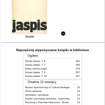
Jaspis
Najczęściej wypożyczane książki w bibliotece
Ogółem
Sztuka świata. T. 8
362
Sztuka świata. T. 7
295
Dzieje sześciu pojęć
279
Sztuka świata. T. 6
257
Sztuka świata. T. 10
247
Ostatnie 12 miesięcy
Raman Spectroscopy in Cultural Heritage Preservation
23
Teoria widzenia
19
Symulakry i symulacja
14
Sztuka i percepcja wzrokowa : psychologia twórczego oka
14
Rozmowy z Francisem Baconem : Brutalność faktu
14