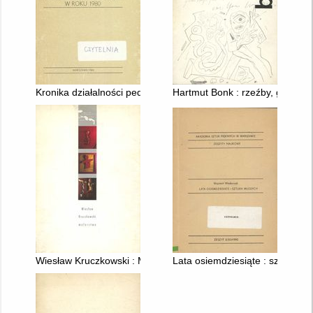
Kronika działalności pedagogów i studentów w roku 1980
Hartmut Bonk : rzeźby, grafika,
Wiesław Kruczkowski : Malarstwo
Lata osiemdziesiąte : sztuka m