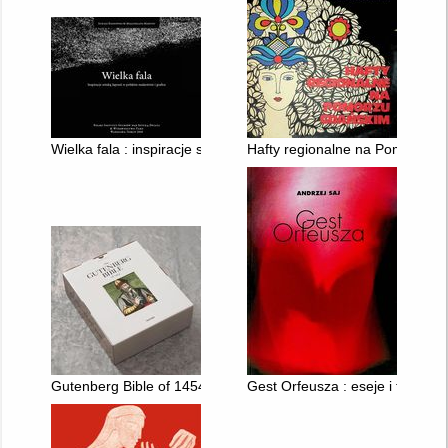
Wielka fala : inspiracje sztuką Japonii w polskim malarstwie i gr
Hafty regionalne na Pomorzu 
Gutenberg Bible of 1454 : With a commentary on the life and wo
Gest Orfeusza : eseje i teksty p