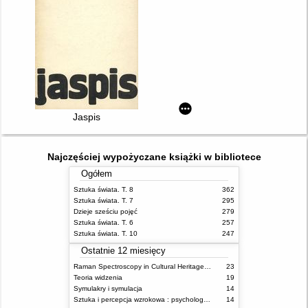
Jaspis
Najczęściej wypożyczane książki w bibliotece
Ogółem
Sztuka świata. T. 8
362
Sztuka świata. T. 7
295
Dzieje sześciu pojęć
279
Sztuka świata. T. 6
257
Sztuka świata. T. 10
247
Ostatnie 12 miesięcy
Raman Spectroscopy in Cultural Heritage Preservation
23
Teoria widzenia
19
Symulakry i symulacja
14
Sztuka i percepcja wzrokowa : psychologia twórczego oka
14