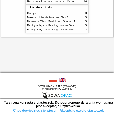
Rozmowy z Francisem Baconem : Brutalność faktu
14
Ostatnie 30 dni
Gruppa
3
Muzeum : Historia światowa. Tom 3,
3
Damascus Tiles : Mamluk and Ottoman Architectural Ceramics from Syria
3
Radiography and Painting. Volume One,
3
Radiography and Painting. Volume Two,
3
SOWA OPAC v. 6.11.3 (2026-05-17)
Wygenerowano w 0,2666 s.
Ta strona korzysta z ciasteczek. Do poprawnego działania wymagana
jest akceptacja użytkownika.
Chcę dowiedzieć się więcej
∙
Akceptuję użycie ciasteczek