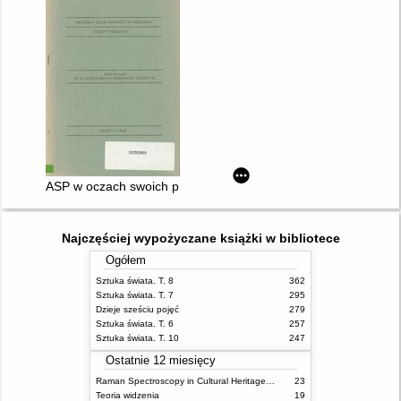
ASP w oczach swoich profesorów i studentów
Najczęściej wypożyczane książki w bibliotece
Ogółem
Sztuka świata. T. 8
362
Sztuka świata. T. 7
295
Dzieje sześciu pojęć
279
Sztuka świata. T. 6
257
Sztuka świata. T. 10
247
Ostatnie 12 miesięcy
Raman Spectroscopy in Cultural Heritage Preservation
23
Teoria widzenia
19