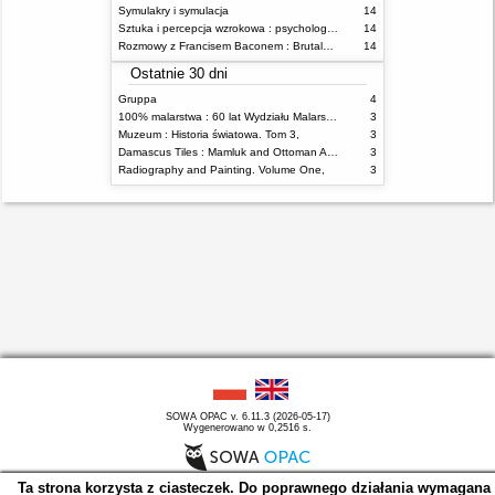
Symulakry i symulacja
14
Sztuka i percepcja wzrokowa : psychologia twórczego oka
14
Rozmowy z Francisem Baconem : Brutalność faktu
14
Ostatnie 30 dni
Gruppa
4
100% malarstwa : 60 lat Wydziału Malarstwa ASP w Warszawie
3
Muzeum : Historia światowa. Tom 3,
3
Damascus Tiles : Mamluk and Ottoman Architectural Ceramics from Syria
3
Radiography and Painting. Volume One,
3
SOWA OPAC v. 6.11.3 (2026-05-17)
Wygenerowano w 0,2516 s.
Ta strona korzysta z ciasteczek. Do poprawnego działania wymagana