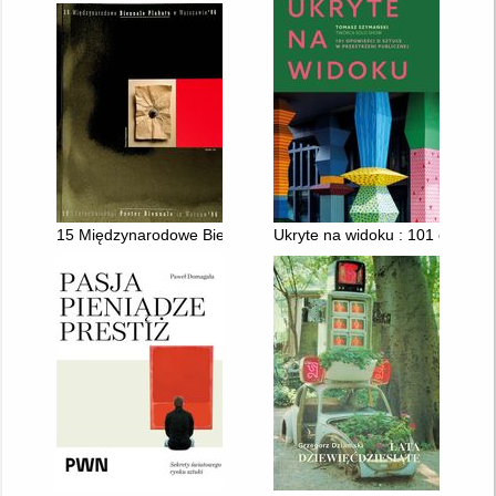
15 Międzynarodowe Biennale Plakatu w Warszawie '96 = 15th I
Ukryte na widoku : 101 opowieśc