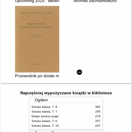
Upcoming 2025 : Bezkres wspólnoty : Wybrane dyplomy Akadem
Techniki zachodnioeuropejskie
Przewodnik po dziale malarstwa obcego
Najczęściej wypożyczane książki w bibliotece
Ogółem
Sztuka świata. T. 8
362
Sztuka świata. T. 7
295
Dzieje sześciu pojęć
279
Sztuka świata. T. 6
257
Sztuka świata. T. 10
247