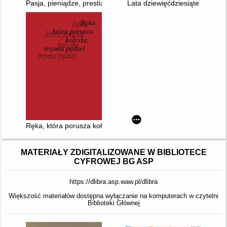
Pasja, pieniądze, prestiż : sekrety światowego rynku sztuki
Lata dziewięćdziesiąte
Ręka, która porusza kołyskę, trzyma pędzel
MATERIAŁY ZDIGITALIZOWANE W BIBLIOTECE
CYFROWEJ BG ASP
https://dlibra.asp.waw.pl/dlibra
Większość materiałów dostępna wyłączanie na komputerach w czytelni
Biblioteki Głównej