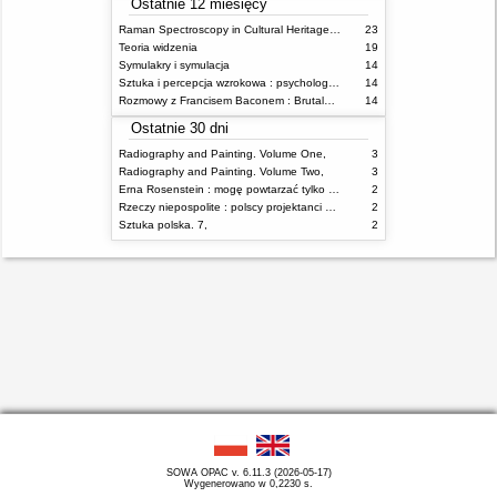
Ostatnie 12 miesięcy
Raman Spectroscopy in Cultural Heritage Preservation
23
Teoria widzenia
19
Symulakry i symulacja
14
Sztuka i percepcja wzrokowa : psychologia twórczego oka
14
Rozmowy z Francisem Baconem : Brutalność faktu
14
Ostatnie 30 dni
Radiography and Painting. Volume One,
3
Radiography and Painting. Volume Two,
3
Erna Rosenstein : mogę powtarzać tylko nieświadomie = I can repeat only unconsciously
2
Rzeczy niepospolite : polscy projektanci XX wieku
2
Sztuka polska. 7,
2
SOWA OPAC v. 6.11.3 (2026-05-17)
Wygenerowano w 0,2230 s.