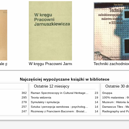
t
ale polskiej sztuki cechowej w Muzeum Narodowym w Warszawie
W kręgu Pracowni Jarnuszkiewicza : w 35-lecie pracy 
Techniki zachodnio
Najczęściej wypożyczane książki w bibliotece
Ostatnie 12 miesięcy
Ostatnie 30 d
362
Raman Spectroscopy in Cultural Heritage Preservation
23
Gruppa
295
Teoria widzenia
19
279
Symulakry i symulacja
14
Muzeum : Historia ś
257
Sztuka i percepcja wzrokowa : psychologia twórczego oka
14
247
Rozmowy z Francisem Baconem : Brutalność faktu
14
Radiography and Pa