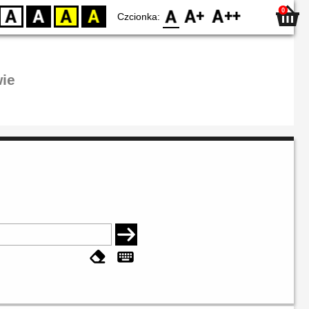
0
D
BW
YB
BY
F0
F1
F2
Czcionka:
ie