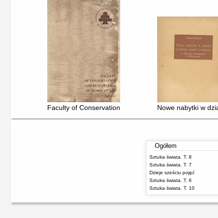
Faculty of Conservation and Restoration of Works of Ar
Nowe nabytki w dzi
Ogółem
Sztuka świata. T. 8
Sztuka świata. T. 7
Dzieje sześciu pojęć
Sztuka świata. T. 6
Sztuka świata. T. 10