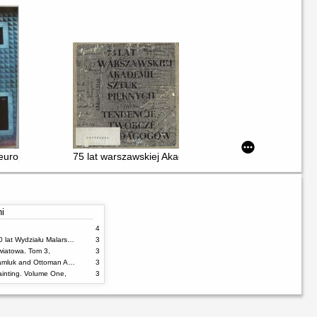
pedagogicznej profesora Jerzego Jarnuszkiewicza : wystawa w auli Aka
europejskiego malarstwa ściennego w XIX wieku
75 lat warszawskiej Akademii Sztuk Pięknych : Tenden
ni
4
100% malarstwa : 60 lat Wydziału Malarstwa ASP w Warszawie
3
wiatowa. Tom 3,
3
Damascus Tiles : Mamluk and Ottoman Architectural Ceramics from Syria
3
inting. Volume One,
3