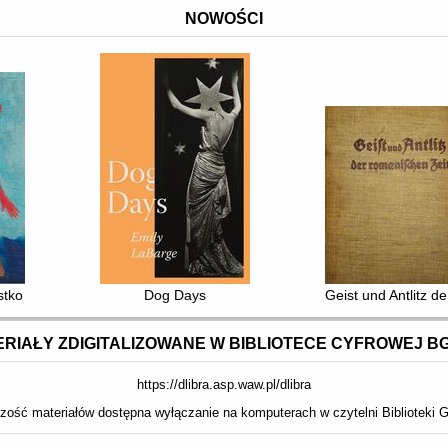
NOWOŚCI
stko
Dog Days
Geist und Antlitz d
RIAŁY ZDIGITALIZOWANE W BIBLIOTECE CYFROWEJ B
https://dlibra.asp.waw.pl/dlibra
zość materiałów dostępna wyłączanie na komputerach w czytelni Biblioteki G