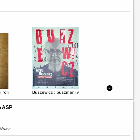
er romanischen Zeit
Buszewicz : buszmeni w Poznaniu : książki, plakaty
G ASP
łównej