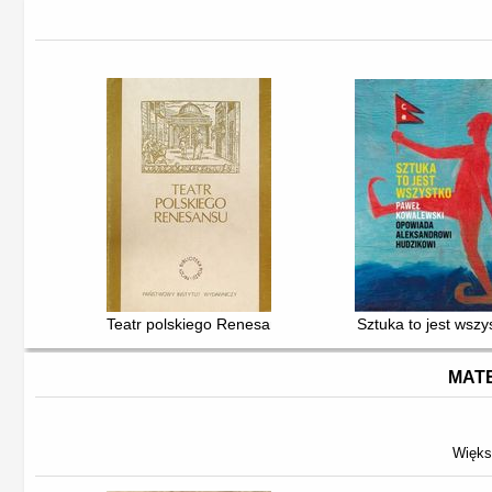
Teatr polskiego Renesansu : antologia
Sztuka to jest wszy
MATE
Więks