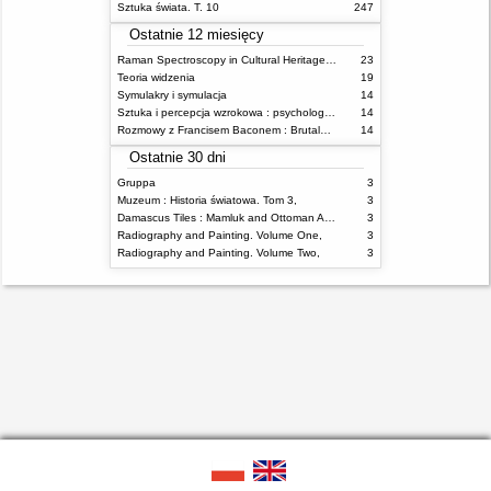
Sztuka świata. T. 10
247
Ostatnie 12 miesięcy
Raman Spectroscopy in Cultural Heritage Preservation
23
Teoria widzenia
19
Symulakry i symulacja
14
Sztuka i percepcja wzrokowa : psychologia twórczego oka
14
Rozmowy z Francisem Baconem : Brutalność faktu
14
Ostatnie 30 dni
Gruppa
3
Muzeum : Historia światowa. Tom 3,
3
Damascus Tiles : Mamluk and Ottoman Architectural Ceramics from Syria
3
Radiography and Painting. Volume One,
3
Radiography and Painting. Volume Two,
3