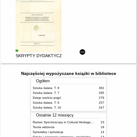
SKRYPTY DYDAKTYCZNE. 11
Najczęściej wypożyczane książki w bibliotece
Ogółem
Sztuka świata. T. 8
362
Sztuka świata. T. 7
295
Dzieje sześciu pojęć
279
Sztuka świata. T. 6
257
Sztuka świata. T. 10
247
Ostatnie 12 miesięcy
Raman Spectroscopy in Cultural Heritage Preservation
23
Teoria widzenia
19
Symulakry i symulacja
14
Sztuka i percepcja wzrokowa : psychologia twórczego oka
14