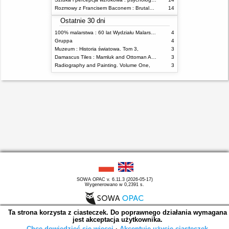
Rozmowy z Francisem Baconem : Brutalność faktu
14
Ostatnie 30 dni
100% malarstwa : 60 lat Wydziału Malarstwa ASP w Warszawie
4
Gruppa
4
Muzeum : Historia światowa. Tom 3,
3
Damascus Tiles : Mamluk and Ottoman Architectural Ceramics from Syria
3
Radiography and Painting. Volume One,
3
SOWA OPAC v. 6.11.3 (2026-05-17)
Wygenerowano w 0,2391 s.
Ta strona korzysta z ciasteczek. Do poprawnego działania wymagana
jest akceptacja użytkownika.
Chcę dowiedzieć się więcej
∙
Akceptuję użycie ciasteczek