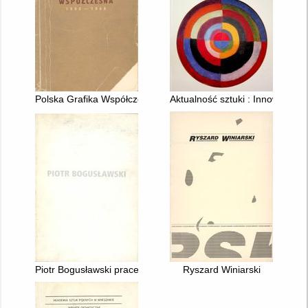
Polska Grafika Współczesna 1900 - 1960 : katalog
Aktualność sztuki : Innowacyjn
Piotr Bogusławski prace z lat 70-tych, 80-tych, 90-tych
Ryszard Winiarski