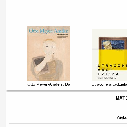
Otto Meyer-Amden : Das Frühwerk 1903-1914
Utracone arcydzieła 
MATE
Więks