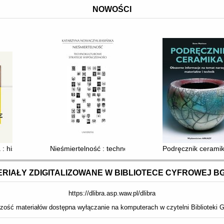
NOWOŚCI
: historie dzieł sztuki, których już nie zobaczysz
Nieśmiertelność : technokulturowe strategie współczes
Podręcznik ceramik
RIAŁY ZDIGITALIZOWANE W BIBLIOTECE CYFROWEJ B
https://dlibra.asp.waw.pl/dlibra
zość materiałów dostępna wyłączanie na komputerach w czytelni Biblioteki G