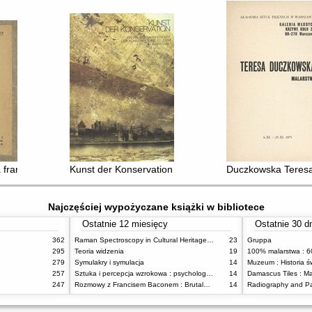
lani, Akademia Sztuk Pięknych w Wenecji : [katalog wystawy], Warszaw
francuskiego od Maneta po dzień dzisiejszy
Kunst der Konservation : Ein Halbes Jahrundert der Ko
Duczkowska Teresa
Najczęściej wypożyczane książki w bibliotece
Ostatnie 12 miesięcy
Ostatnie 30 d
362
Raman Spectroscopy in Cultural Heritage Preservation
23
Gruppa
295
Teoria widzenia
19
279
Symulakry i symulacja
14
Muzeum : Historia ś
257
Sztuka i percepcja wzrokowa : psychologia twórczego oka
14
247
Rozmowy z Francisem Baconem : Brutalność faktu
14
Radiography and Pa