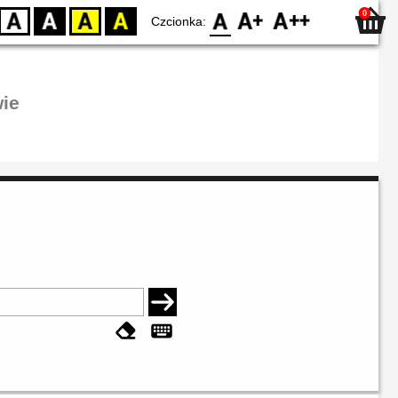
0
D
BW
YB
BY
F0
F1
F2
Czcionka:
ie