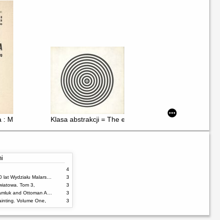
a, listopad 1988, Kraków, grudzień 1988
nservations - Studien in Warschau
 : Malarstwo
Klasa abstrakcji = The equivalence class = Classe d' 
ni
4
100% malarstwa : 60 lat Wydziału Malarstwa ASP w Warszawie
3
wiatowa. Tom 3,
3
Damascus Tiles : Mamluk and Ottoman Architectural Ceramics from Syria
3
inting. Volume One,
3