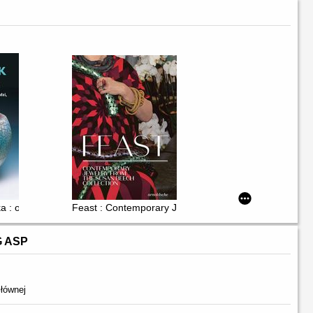
ności
a : obszerne informacje na temat narzędzi, materiałów i technik
Feast : Contemporary Jewelry from the Susan Beech C
G ASP
łównej