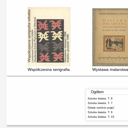
Współczesna serigrafia włoska z pracowni Fiorenzo Fal
Wystawa malarstwa 
Ogółem
Sztuka świata. T. 8
Sztuka świata. T. 7
Dzieje sześciu pojęć
Sztuka świata. T. 6
Sztuka świata. T. 10