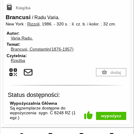
Książka
Brancusi
/ Radu Varia.
New York :
Rizzoli
, 1986.
-
320 s. : il. cz. b. i kolor. ; 32 cm.
Autor
Varia Radu.
Temat
Brancusi, Constantin(1876-1957)
Czytelnia
Rzeźba
dodaj
Status dostępności:
Wypożyczalnia Główna
Są egzemplarze dostępne do
wypożyczenia:
sygn. C 8248 RZ
(
1
wypożycz
egz.
)