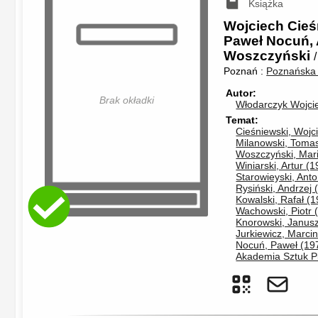
Książka
Wojciech Cieś
Paweł Nocuń, A
Woszczyński
Poznań :
Poznańska 
Autor
Brak okładki
Włodarczyk Wojcie
Temat
Cieśniewski, Wojc
Milanowski, Tomas
Woszczyński, Mari
Winiarski, Artur (1
Starowieyski, Anto
Rysiński, Andrzej 
Kowalski, Rafał (1
Wachowski, Piotr 
Knorowski, Janusz
Jurkiewicz, Marci
Nocuń, Paweł (197
Akademia Sztuk P