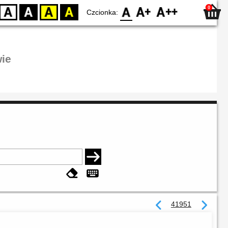
0
D
BW
YB
BY
F0
F1
F2
Czcionka:
ie
41951