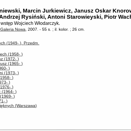
niewski, Marcin Jurkiewicz, Janusz Oskar Knorow
ndrzej Rysiński, Antoni Starowieyski, Piotr Wach
/ wstęp Wojciech Włodarczyk.
Galeria Nowa
, 2007.
-
55 s. ; il. kolor. ; 26 cm.
ch (1949- ).
Przedm.
iech (1958- )
z (1972- )
usz (1965- )
960- )
ni (1973- )
(1958- )
973- )
(1976- )
 (1964- )
n(1969- )
1- )
ięknych (Warszawa)