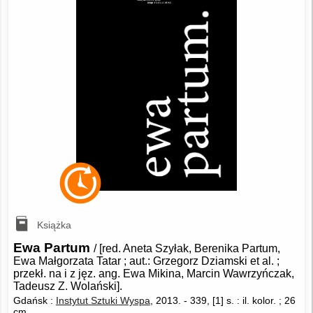
Książka
Ewa Partum
/ [red. Aneta Szyłak, Berenika Partum,
Ewa Małgorzata Tatar ; aut.: Grzegorz Dziamski et al. ;
przekł. na i z jęz. ang. Ewa Mikina, Marcin Wawrzyńczak,
Tadeusz Z. Wolański].
Gdańsk :
Instytut Sztuki Wyspa
, 2013.
-
339, [1] s. : il. kolor. ; 26
cm.