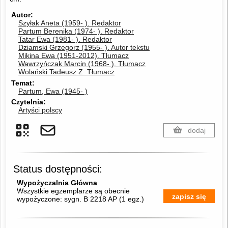
Autor
Szyłak Aneta (1959- ).
Redaktor
Partum Berenika (1974- ).
Redaktor
Tatar Ewa (1981- ).
Redaktor
Dziamski Grzegorz (1955- ).
Autor tekstu
Mikina Ewa (1951-2012).
Tłumacz
Wawrzyńczak Marcin (1968- ).
Tłumacz
Wolański Tadeusz Z.
Tłumacz
Temat
Partum, Ewa (1945- )
Czytelnia
Artyści polscy
dodaj
Status dostępności:
Wypożyczalnia Główna
Wszystkie egzemplarze są obecnie
zapisz się
wypożyczone:
sygn. B 2218 AP
(
1 egz.
)