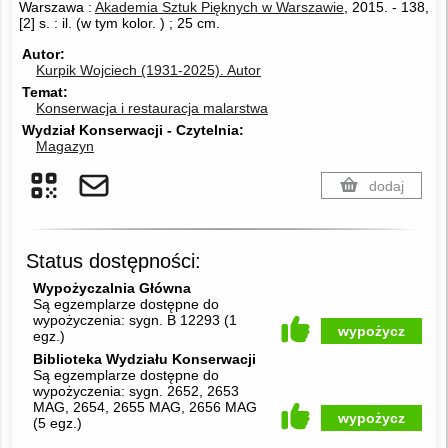
Warszawa :
Akademia Sztuk Pięknych w Warszawie
, 2015.
-
138,
[2] s. : il. (w tym kolor. ) ; 25 cm.
Autor
Kurpik Wojciech (1931-2025).
Autor
Temat
Konserwacja i restauracja malarstwa
Wydział Konserwacji - Czytelnia
Magazyn
dodaj
Status dostępności:
Wypożyczalnia Główna
Są egzemplarze dostępne do
wypożyczenia:
sygn. B 12293
(
1
wypożycz
egz.
)
Biblioteka Wydziału Konserwacji
Są egzemplarze dostępne do
wypożyczenia:
sygn. 2652, 2653
MAG, 2654, 2655 MAG, 2656 MAG
wypożycz
(
5 egz.
)