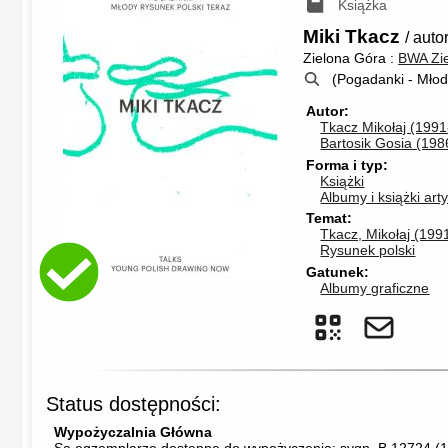
Książka
Miki Tkacz
/ auto
Zielona Góra :
BWA Zi
(Pogadanki - Młod
Autor
Tkacz Mikołaj (1991
Bartosik Gosia (198
Forma i typ
Książki
Albumy i książki art
Temat
Tkacz, Mikołaj (1991
Rysunek polski
Gatunek
Albumy graficzne
Status dostępności:
Wypożyczalnia Główna
Są egzemplarze dostępne do wypożyczenia:
sygn. B 12724
(
1