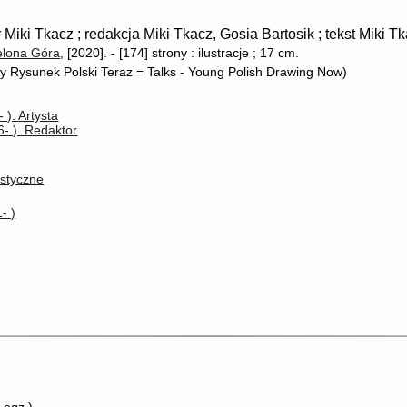
r Miki Tkacz ; redakcja Miki Tkacz, Gosia Bartosik ; tekst Miki Tk
elona Góra
, [2020].
-
[174] strony : ilustracje ; 17 cm.
y Rysunek Polski Teraz = Talks - Young Polish Drawing Now)
- ).
Artysta
6- ).
Redaktor
ystyczne
- )
 egz.
)