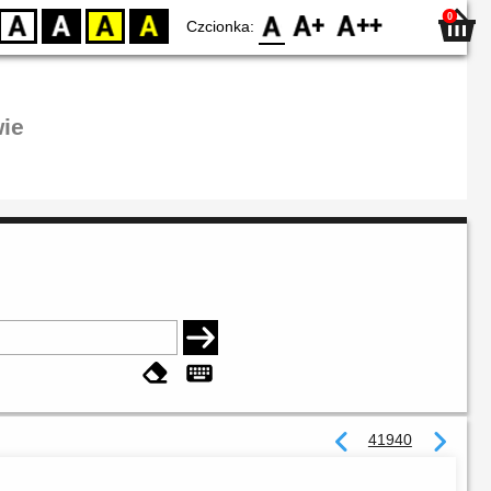
0
D
BW
YB
BY
F0
F1
F2
Czcionka:
ie
41940