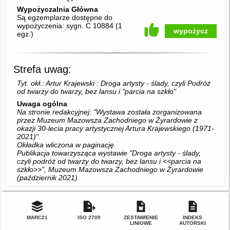
Wypożyczalnia Główna
Są egzemplarze dostępne do
wypożyczenia:
sygn. C 10884
(
1
wypożycz
egz.
)
Strefa uwag:
Tyt. okł.: Artur Krajewski : Droga artysty - ślady, czyli Podróż
od twarzy do twarzy, bez lansu i "parcia na szkło"
Uwaga ogólna
Na stronie redakcyjnej: "Wystawa została zorganizowana
przez Muzeum Mazowsza Zachodniego w Żyrardowie z
okazji 30-lecia pracy artystycznej Artura Krajewskiego (1971-
2021)".
Okładka wliczona w paginację.
Publikacja towarzysząca wystawie "Droga artysty - ślady,
czyli podróż od twarzy do twarzy, bez lansu i <<parcia na
szkło>>", Muzeum Mazowsza Zachodniego w Żyrardowie
(październik 2021).
MARC21
ISO 2709
ZESTAWIENIE
INDEKS
LINIOWE
AUTORSKI