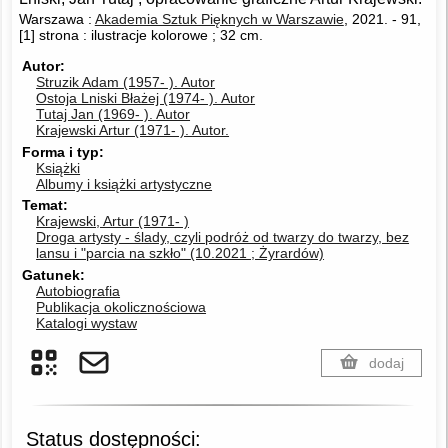
Warszawa :
Akademia Sztuk Pięknych w Warszawie
, 2021.
-
91,
[1] strona : ilustracje kolorowe ; 32 cm.
Autor
Struzik Adam (1957- ).
Autor
Ostoja Lniski Błażej (1974- ).
Autor
Tutaj Jan (1969- ).
Autor
Krajewski Artur (1971- ).
Autor.
Forma i typ
Książki
Albumy i książki artystyczne
Temat
Krajewski, Artur (1971- )
Droga artysty - ślady, czyli podróż od twarzy do twarzy, bez
lansu i "parcia na szkło" (10.2021 ; Żyrardów)
Gatunek
Autobiografia
Publikacja okolicznościowa
Katalogi wystaw
dodaj
Status dostępności: