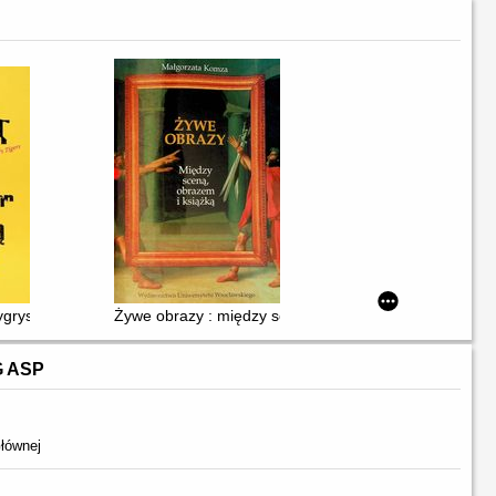
rysy ciotki Jennifer tańczą po gobelinie = Aunt Jennifer's Tigers Pran
Żywe obrazy : między sceną, obrazem i książką
G ASP
łównej