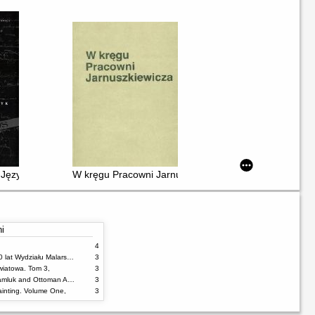
wie = Boundless community : Selected Degree Pieces of the Academy 
 Język : Materiały II Heterogenicznego Sympozjum
W kręgu Pracowni Jarnuszkiewicza : w 35-lecie pracy 
ni
4
100% malarstwa : 60 lat Wydziału Malarstwa ASP w Warszawie
3
wiatowa. Tom 3,
3
Damascus Tiles : Mamluk and Ottoman Architectural Ceramics from Syria
3
inting. Volume One,
3