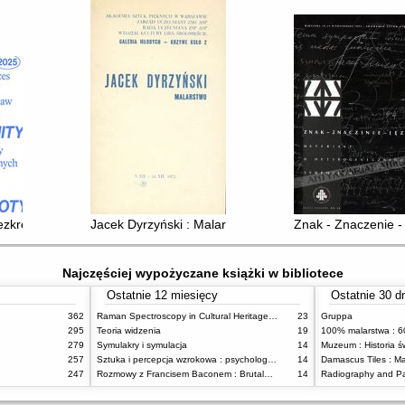
1
zkres wspólnoty : Wybrane dyplomy Akademii Sztuk Pięknych w Warsza
Jacek Dyrzyński : Malarstwo
Znak - Znaczenie -
Najczęściej wypożyczane książki w bibliotece
Ostatnie 12 miesięcy
Ostatnie 30 d
362
Raman Spectroscopy in Cultural Heritage Preservation
23
Gruppa
295
Teoria widzenia
19
279
Symulakry i symulacja
14
Muzeum : Historia ś
257
Sztuka i percepcja wzrokowa : psychologia twórczego oka
14
247
Rozmowy z Francisem Baconem : Brutalność faktu
14
Radiography and Pa