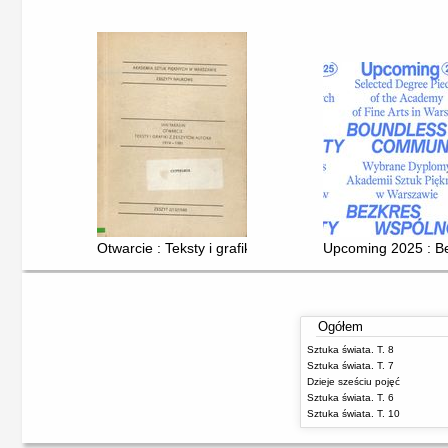
Otwarcie : Teksty i grafiki z zeszytów autora 1974 - 198
Upcoming 2025 : Be
Ogółem
Sztuka świata. T. 8
Sztuka świata. T. 7
Dzieje sześciu pojęć
Sztuka świata. T. 6
Sztuka świata. T. 10