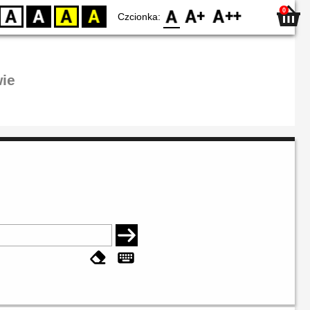
0
D
BW
YB
BY
F0
F1
F2
Czcionka:
ie