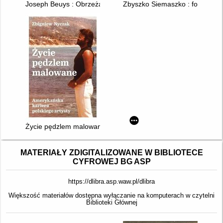
Joseph Beuys : Obrzeża Europy : z kolekcji: Joseph Beuys Po
Zbyszko Siemaszko : fotograf 
Życie pędzlem malowane : amerykańska kariera polskiego arty
MATERIAŁY ZDIGITALIZOWANE W BIBLIOTECE
CYFROWEJ BG ASP
https://dlibra.asp.waw.pl/dlibra
Większość materiałów dostępna wyłączanie na komputerach w czytelni
Biblioteki Głównej