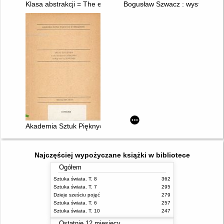
Klasa abstrakcji = The equivalence class = Classe d' equivalen
Bogusław Szwacz : wystawa mal
Akademia Sztuk Pięknych w Warszawie w roku 1986/1987 wedł
Najczęściej wypożyczane książki w bibliotece
Ogółem
Sztuka świata. T. 8
362
Sztuka świata. T. 7
295
Dzieje sześciu pojęć
279
Sztuka świata. T. 6
257
Sztuka świata. T. 10
247
Ostatnie 12 miesięcy