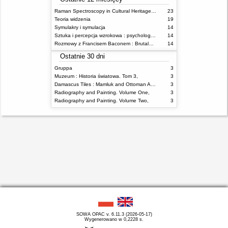
Raman Spectroscopy in Cultural Heritage Preservation
23
Teoria widzenia
19
Symulakry i symulacja
14
Sztuka i percepcja wzrokowa : psychologia twórczego oka
14
Rozmowy z Francisem Baconem : Brutalność faktu
14
Ostatnie 30 dni
Gruppa
3
Muzeum : Historia światowa. Tom 3,
3
Damascus Tiles : Mamluk and Ottoman Architectural Ceramics from Syria
3
Radiography and Painting. Volume One,
3
Radiography and Painting. Volume Two,
3
SOWA OPAC v. 6.11.3 (2026-05-17)
Wygenerowano w 0,2228 s.