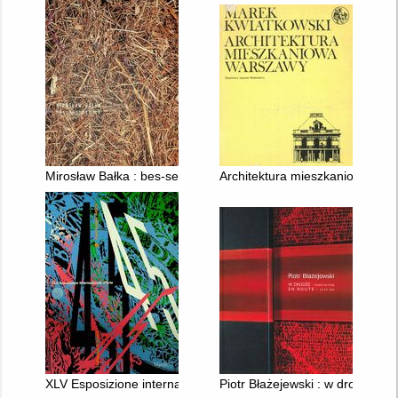
Mirosław Bałka : bes-sennosh-ch
Architektura mieszkaniowa War
XLV Esposizione internazionale d'arte : punti cardinali dell'arte.
Piotr Błażejewski : w drodze - 