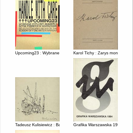
Upcoming23 : Wybrane dyplomy Akademii Sztuk Pięknych w Wars
Karol Tichy : Zarys monografic
Tadeusz Kulisiewicz : Barki i łodzie rybackie
Grafika Warszawska 1994