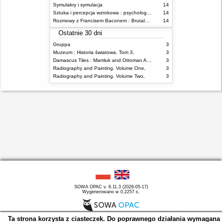
Symulakry i symulacja
14
Sztuka i percepcja wzrokowa : psychologia twórczego oka
14
Rozmowy z Francisem Baconem : Brutalność faktu
14
Ostatnie 30 dni
Gruppa
3
Muzeum : Historia światowa. Tom 3,
3
Damascus Tiles : Mamluk and Ottoman Architectural Ceramics from Syria
3
Radiography and Painting. Volume One,
3
Radiography and Painting. Volume Two,
3
SOWA OPAC v. 6.11.3 (2026-05-17)
Wygenerowano w 0,2257 s.
Ta strona korzysta z ciasteczek. Do poprawnego działania wymagana