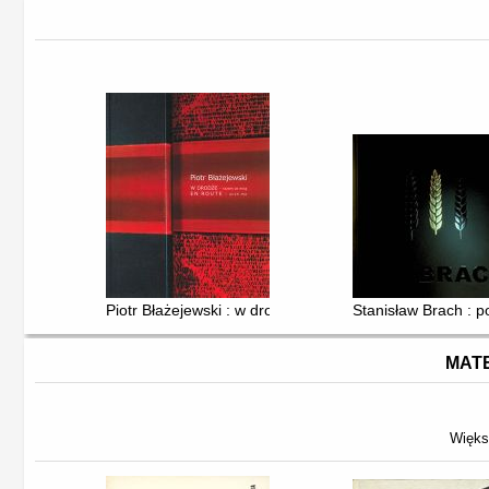
Piotr Błażejewski : w drodze - razem ze mną = en route
Stanisław Brach : 
MATE
Więks