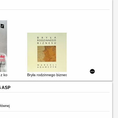
by Polskiej w Orońsku, 25.11.2023-31.01.2024 : Centrum Sztuki Współc
wa a splątanie materii ze znaczeniem
: z kolekcji Katarzyny Szafrańskiej i Wojciecha Szafrańskiego = Don't 
Bryła rodzinnego biznesu = The solidity of family busi
G ASP
łównej