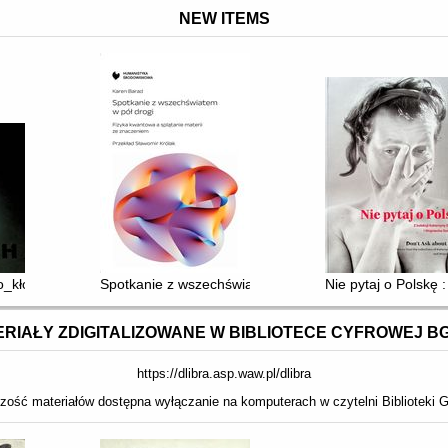
NEW ITEMS
 - with me
po_kłosie : Powrót.chleba wody miodu : Galeria Kaplica, Centrum Rzeź
Spotkanie z wszechświatem w pół drogi : fizyka kwanto
Nie pytaj o Polskę 
RIAŁY ZDIGITALIZOWANE W BIBLIOTECE CYFROWEJ B
https://dlibra.asp.waw.pl/dlibra
zość materiałów dostępna wyłączanie na komputerach w czytelni Biblioteki G