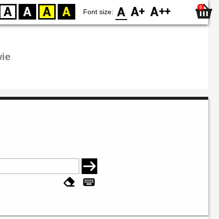
0
D
BW
YB
BY
F0
F1
F2
Font size:
ie