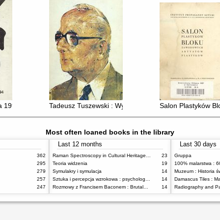
a 1994
Tadeusz Tuszewski : Wystawa Jubileuszowa
Salon Plastyków Bl
Most often loaned books in the library
Last 12 months
Last 30 days
362
Raman Spectroscopy in Cultural Heritage Preservation
23
Gruppa
295
Teoria widzenia
19
279
Symulakry i symulacja
14
Muzeum : Historia ś
257
Sztuka i percepcja wzrokowa : psychologia twórczego oka
14
247
Rozmowy z Francisem Baconem : Brutalność faktu
14
Radiography and Pa