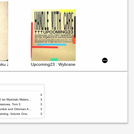
oku Z. A. P
Upcoming23 : Wybrane dyplomy Akademii Sztuk Pięknyc
4
100% malarstwa : 60 lat Wydziału Malarstwa ASP w Warszawie
3
wiatowa. Tom 3,
3
Damascus Tiles : Mamluk and Ottoman Architectural Ceramics from Syria
3
inting. Volume One,
3